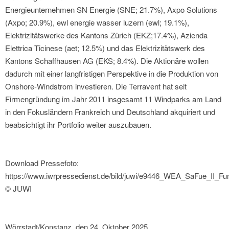
Energieunternehmen SN Energie (SNE; 21.7%), Axpo Solutions
(Axpo; 20.9%), ewl energie wasser luzern (ewl; 19.1%),
Elektrizitätswerke des Kantons Zürich (EKZ;17.4%), Azienda
Elettrica Ticinese (aet; 12.5%) und das Elektrizitätswerk des
Kantons Schaffhausen AG (EKS; 8.4%). Die Aktionäre wollen
dadurch mit einer langfristigen Perspektive in die Produktion von
Onshore-Windstrom investieren. Die Terravent hat seit
Firmengründung im Jahr 2011 insgesamt 11 Windparks am Land
in den Fokusländern Frankreich und Deutschland akquiriert und
beabsichtigt ihr Portfolio weiter auszubauen.
Download Pressefoto:
https://www.iwrpressedienst.de/bild/juwi/e9446_WEA_SaFue_II_
© JUWI
Wörrstadt/Konstanz, den 24. Oktober 2025