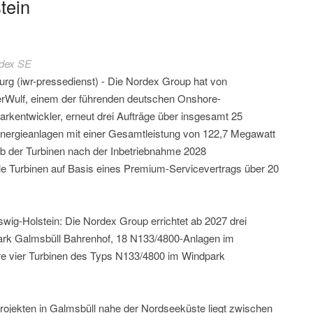
tein
dex SE
rg (iwr-pressedienst) - Die Nordex Group hat von
rWulf, einem der führenden deutschen Onshore-
rkentwickler, erneut drei Aufträge über insgesamt 25
nergieanlagen mit einer Gesamtleistung von 122,7 Megawatt
eb der Turbinen nach der Inbetriebnahme 2028
le Turbinen auf Basis eines Premium-Servicevertrags über 20
swig-Holstein: Die Nordex Group errichtet ab 2027 drei
rk Galmsbüll Bahrenhof, 18 N133/4800-Anlagen im
re vier Turbinen des Typs N133/4800 im Windpark
rojekten in Galmsbüll nahe der Nordseeküste liegt zwischen