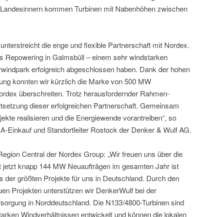
m Landesinnern kommen Turbinen mit Nabenhöhen zwischen
terstreicht die enge und flexible Partnerschaft mit Nordex.
as Repowering in Galmsbüll – einem sehr windstarken
windpark erfolgreich abgeschlossen haben. Dank der hohen
erung konnten wir kürzlich die Marke von 500 MW
ordex überschreiten. Trotz herausfordernder Rahmen-
rtsetzung dieser erfolgreichen Partnerschaft. Gemeinsam
jekte realisieren und die Energiewende vorantreiben“, so
A-Einkauf und Standortleiter Rostock der Denker & Wulf AG.
egion Central der Nordex Group: „Wir freuen uns über die
t jetzt knapp 144 MW Neuaufträgen im gesamten Jahr ist
 der größten Projekte für uns in Deutschland. Durch den
en Projekten unterstützen wir DenkerWulf bei der
rsorgung in Norddeutschland. Die N133/4800-Turbinen sind
starken Windverhältnissen entwickelt und können die lokalen