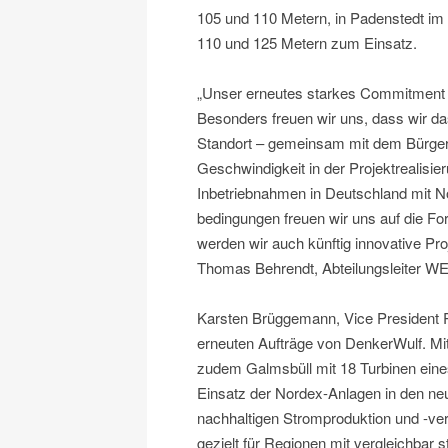
105 und 110 Metern, in Padenstedt i
110 und 125 Metern zum Einsatz.
„Unser erneutes starkes Commitment un
Besonders freuen wir uns, dass wir d
Standort – gemeinsam mit dem Bürger
Geschwindigkeit in der Projektrealisi
Inbetriebnahmen in Deutschland mit N
bedingungen freuen wir uns auf die Fo
werden wir auch künftig innovative Pro
Thomas Behrendt, Abteilungsleiter WE
Karsten Brüggemann, Vice President R
erneuten Aufträge von DenkerWulf. Mi
zudem Galmsbüll mit 18 Turbinen eines
Einsatz der Nordex-Anlagen in den neu
nachhaltigen Stromproduktion und -ve
gezielt für Regionen mit vergleichbar 