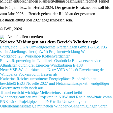
Mit den entsprechenden Planfeststellungsbeschlüssen rechnet Tennet
im Frühjahr bzw. im Herbst 2024. Der gesamte Ersatzneubau soll bis
zum Jahr 2026 in Betrieb gehen, der Rückbau der gesamten
Bestandsleitung soll 2027 abgeschlossen sein.
© IWR, 2026
Artikel teilen / merken
Weitere Meldungen aus dem Bereich Windenergie.
Energiejob: UKA Umweltgerechte Kraftanlagen GmbH & Co. KG
sucht Abteilungsleiter (m/w/d) Projektentwicklung Wind
Workshop: 25. Workshop Kolbenverdichter
Enova-Repowering im Landkreis Osnbrück: Enova ersetzt vier
Altanlagen durch drei Enercon-Windturbinen E-138
Neue VSB-Windturbinen am Netz: VSB schließt Erweiterung des
Windparks Vockenrod in Hessen ab
Katherina Reiches umstrittene Energiepläne: Bundeskabinett
beschließt EEG-Novelle 2027 und Netzanschlusspaket – endgültiger
Gesetzestext steht noch aus
Trianel erreicht wichtige Meilensteine: Trianel treibt
Windenergieausbau mit Projekten in NRW und Rheinland-Pfalz voran
PNE stärkt Projektpipeline: PNE treibt Umsetzung der
Unternehmensstrategie mit neuen Windpark-Genehmigungen voran