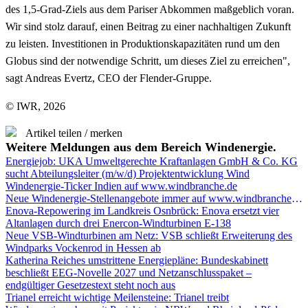
des 1,5-Grad-Ziels aus dem Pariser Abkommen maßgeblich voran.
Wir sind stolz darauf, einen Beitrag zu einer nachhaltigen Zukunft
zu leisten. Investitionen in Produktionskapazitäten rund um den
Globus sind der notwendige Schritt, um dieses Ziel zu erreichen",
sagt Andreas Evertz, CEO der Flender-Gruppe.
© IWR, 2026
Artikel teilen / merken
Weitere Meldungen aus dem Bereich Windenergie.
Energiejob: UKA Umweltgerechte Kraftanlagen GmbH & Co. KG
sucht Abteilungsleiter (m/w/d) Projektentwicklung Wind
Windenergie-Ticker Indien auf www.windbranche.de
Neue Windenergie-Stellenangebote immer auf www.windbranche.de/jobs
Enova-Repowering im Landkreis Osnbrück: Enova ersetzt vier
Altanlagen durch drei Enercon-Windturbinen E-138
Neue VSB-Windturbinen am Netz: VSB schließt Erweiterung des
Windparks Vockenrod in Hessen ab
Katherina Reiches umstrittene Energiepläne: Bundeskabinett
beschließt EEG-Novelle 2027 und Netzanschlusspaket –
endgültiger Gesetzestext steht noch aus
Trianel erreicht wichtige Meilensteine: Trianel treibt