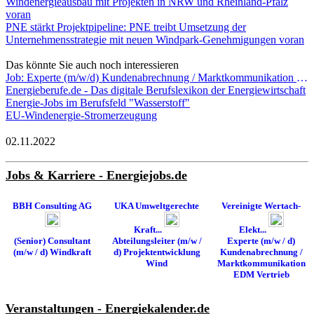
Windenergieausbau mit Projekten in NRW und Rheinland-Pfalz
voran
PNE stärkt Projektpipeline: PNE treibt Umsetzung der
Unternehmensstrategie mit neuen Windpark-Genehmigungen voran
Das könnte Sie auch noch interessieren
Job: Experte (m/w/d) Kundenabrechnung / Marktkommunikation EDM Vertrieb - Vereinigte Wertach-Elektrizitätswerke GmbH
Energieberufe.de - Das digitale Berufslexikon der Energiewirtschaft
Energie-Jobs im Berufsfeld "Wasserstoff"
EU-Windenergie-Stromerzeugung
02.11.2022
Jobs & Karriere - Energiejobs.de
BBH Consulting AG
UKA Umweltgerechte
Vereinigte Wertach-
Kraft...
Elekt...
(Senior) Consultant
Abteilungsleiter (m/w /
Experte (m/w / d)
(m/w / d) Windkraft
d) Projektentwicklung
Kundenabrechnung /
Wind
Marktkommunikation
EDM Vertrieb
Veranstaltungen - Energiekalender.de