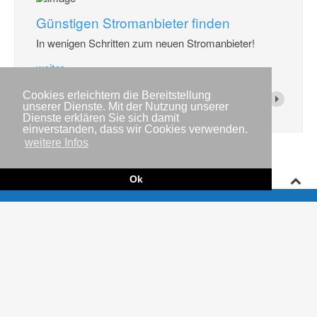
Günstigen Stromanbieter finden
In wenigen Schritten zum neuen Stromanbieter!
weiter...
Cookies erleichtern die Bereitstellung
unserer Dienste. Mit der Nutzung unserer
Dienste erklären Sie sich damit
einverstanden, dass wir Cookies verwenden.
weitere Infos
Ok
Impressum
Copyright © IWR 2026
Datenschutzerklärung
Kontakt
Newsletter