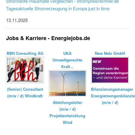
Stromtarife-Haushalte vergleichen - strompreisrechner.de
Tagesaktuelle Stromerzeugung in Europa just in time
13.11.2025
Jobs & Karriere - Energiejobs.de
BBH Consulting AG
UKA
New Netz GmbH
Umweltgerechte
Kraft...
Bilanzierungsmanager
(Senior) Consultant
Energiemengenbilanzi
(m/w / d) Windkraft
(m/w / d)
Abteilungsleiter
(m/w / d)
Projektentwicklung
Wind