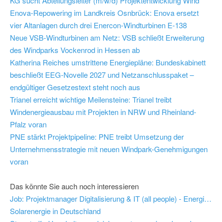
KG sucht Abteilungsleiter (m/w/d) Projektentwicklung Wind
Enova-Repowering im Landkreis Osnbrück: Enova ersetzt
vier Altanlagen durch drei Enercon-Windturbinen E-138
Neue VSB-Windturbinen am Netz: VSB schließt Erweiterung
des Windparks Vockenrod in Hessen ab
Katherina Reiches umstrittene Energiepläne: Bundeskabinett
beschließt EEG-Novelle 2027 und Netzanschlusspaket –
endgültiger Gesetzestext steht noch aus
Trianel erreicht wichtige Meilensteine: Trianel treibt
Windenergieausbau mit Projekten in NRW und Rheinland-
Pfalz voran
PNE stärkt Projektpipeline: PNE treibt Umsetzung der
Unternehmensstrategie mit neuen Windpark-Genehmigungen
voran
Das könnte Sie auch noch interessieren
Job: Projektmanager Digitalisierung & IT (all people) - Energieforen Leipzig GmbH
Solarenergie in Deutschland