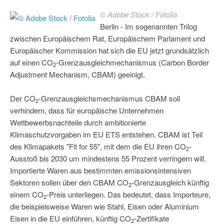
© Adobe Stock / Fotolia
Berlin - Im sogenannten Trilog
zwischen Europäischem Rat, Europäischem Parlament und
Europäischer Kommission hat sich die EU jetzt grundsätzlich
auf einen CO
-Grenzausgleichmechanismus (Carbon Border
2
Adjustment Mechanism, CBAM) geeinigt.
Der CO
-Grenzausgleichsmechanismus CBAM soll
2
verhindern, dass für europäische Unternehmen
Wettbewerbsnachteile durch ambitionierte
Klimaschutzvorgaben im EU ETS entstehen. CBAM ist Teil
des Klimapakets "Fit for 55", mit dem die EU ihren CO
-
2
Ausstoß bis 2030 um mindestens 55 Prozent verringern will.
Importierte Waren aus bestimmten emissionsintensiven
Sektoren sollen über den CBAM CO
-Grenzausgleich künftig
2
einem CO
-Preis unterliegen. Das bedeutet, dass Importeure,
2
die beispielsweise Waren wie Stahl, Eisen oder Aluminium
Eisen in die EU einführen, künftig CO
-Zertifikate
2