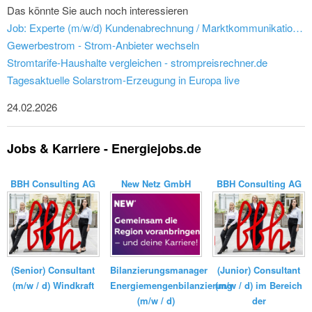
Das könnte Sie auch noch interessieren
Job: Experte (m/w/d) Kundenabrechnung / Marktkommunikation EDM Vertrieb - Vereinigte Wertach-Elektrizitätswerke GmbH
Gewerbestrom - Strom-Anbieter wechseln
Stromtarife-Haushalte vergleichen - strompreisrechner.de
Tagesaktuelle Solarstrom-Erzeugung in Europa live
24.02.2026
Jobs & Karriere - Energiejobs.de
BBH Consulting AG
New Netz GmbH
BBH Consulting AG
Bilanzierungsmanager
(Senior) Consultant
(Junior) Consultant
Energiemengenbilanzierung
(m/w / d) Windkraft
(m/w / d) im Bereich
(m/w / d)
der