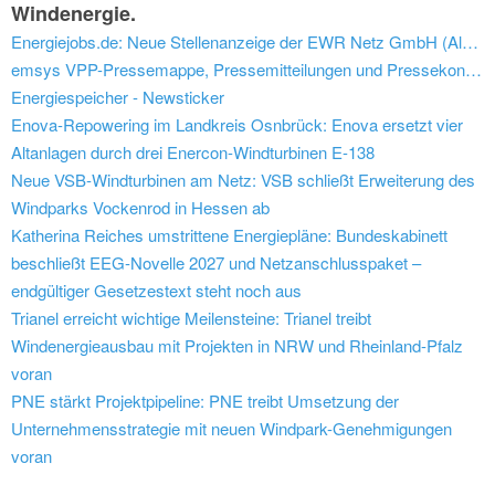
Windenergie.
Energiejobs.de: Neue Stellenanzeige der EWR Netz GmbH (Alzey): Experte Smart-Meter-Rollout (m/w/d)
emsys VPP-Pressemappe, Pressemitteilungen und Pressekontakt
Energiespeicher - Newsticker
Enova-Repowering im Landkreis Osnbrück: Enova ersetzt vier
Altanlagen durch drei Enercon-Windturbinen E-138
Neue VSB-Windturbinen am Netz: VSB schließt Erweiterung des
Windparks Vockenrod in Hessen ab
Katherina Reiches umstrittene Energiepläne: Bundeskabinett
beschließt EEG-Novelle 2027 und Netzanschlusspaket –
endgültiger Gesetzestext steht noch aus
Trianel erreicht wichtige Meilensteine: Trianel treibt
Windenergieausbau mit Projekten in NRW und Rheinland-Pfalz
voran
PNE stärkt Projektpipeline: PNE treibt Umsetzung der
Unternehmensstrategie mit neuen Windpark-Genehmigungen
voran