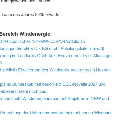
er Energiewende des Landes.“
 Laufe des Jahres 2025 erwartet.
Bereich Windenergie.
 EDPR spanisches 104-MW-DC-PV-Portfolio ab
tanlagen GmbH & Co. KG sucht Abteilungsleiter (m/w/d)
ring im Landkreis Osnbrück: Enova ersetzt vier Altanlagen
8
schließt Erweiterung des Windparks Vockenrod in Hessen
epläne: Bundeskabinett beschließt EEG-Novelle 2027 und
etzestext steht noch aus
: Trianel treibt Windenergieausbau mit Projekten in NRW und
bt Umsetzung der Unternehmensstrategie mit neuen Windpark-