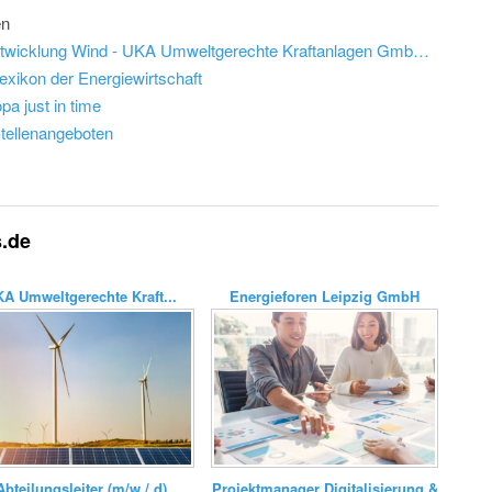
en
Job: Abteilungsleiter (m/w/d) Projektentwicklung Wind - UKA Umweltgerechte Kraftanlagen GmbH & Co. KG
lexikon der Energiewirtschaft
a just in time
Stellenangeboten
s.de
A Umweltgerechte Kraft...
Energieforen Leipzig GmbH
Abteilungsleiter (m/w / d)
Projektmanager Digitalisierung &