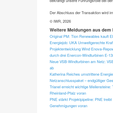
bekräftigt unsere Führungsrolle bei d
Der Abschluss der Transaktion wird im
© IWR, 2026
Weitere Meldungen aus dem 
Original PM: Tion Renewables kauft
Energiejob: UKA Umweltgerechte Kraf
Projektentwicklung Wind
Enova-Repowe
durch drei Enercon-Windturbinen E-13
Neue VSB-Windturbinen am Netz: VSB 
ab
Katherina Reiches umstrittene Energi
Netzanschlusspaket – endgültiger Ges
Trianel erreicht wichtige Meilensteine
Rheinland-Pfalz voran
PNE stärkt Projektpipeline: PNE trei
Genehmigungen voran