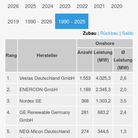
2026
2025
2024
2023
2022
2021
2020
2019
1990 - 2026
1990 - 2025
Zubau
|
Rückbau
|
Saldo
Onshore
Anzahl
Leistung
Ø
Rang
Hersteller
(MW)
Leistung
(MW)
1.
Vestas Deutschland GmbH
1.553
4.025,3
2,6
2.
ENERCON GmbH
1.189
2.345,3
2,0
3.
Nordex SE
368
1.303,2
3,5
4.
GE Renewable Germany
281
683,2
2,4
GmbH
5.
NEG Micon Deutschland
274
344,5
1,3