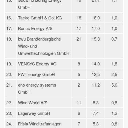
GmbH
16.
Tacke GmbH & Co. KG
18
18,0
1,0
17.
Bonus Energy A/S
17
17,0
1,0
18.
bwu Brandenburgische
21
15,3
0,7
Wind- und
Umwelttechnologien GmbH
19.
VENSYS Energy AG
8
14,0
1,8
20.
FWT energy GmbH
5
12,5
2,5
21.
eno energy systems
2
11,2
5,6
GmbH
22.
Wind World A/S
11
8,3
0,8
23.
Lagerwey GmbH
6
7,4
1,2
24.
Frisia Windkraftanlagen
7
5,3
0,8