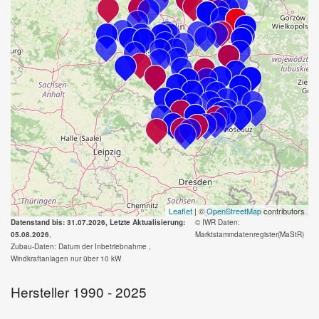
Leaflet
| ©
OpenStreetMap
contributors
Datenstand bis: 31.07.2026, Letzte Aktualisierung:
© IWR
Daten:
05.08.2026
,
Marktstammdatenregister(MaStR)
Zubau-Daten: Datum der Inbetriebnahme ,
Windkraftanlagen nur über 10 kW
Hersteller 1990 - 2025