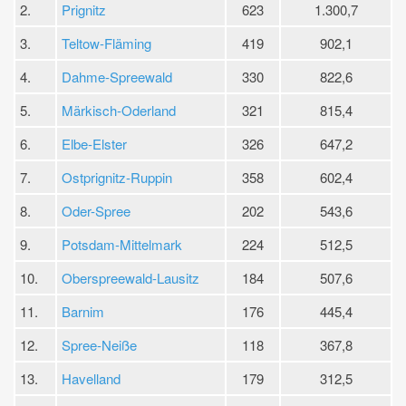
2.
Prignitz
623
1.300,7
3.
Teltow-Fläming
419
902,1
4.
Dahme-Spreewald
330
822,6
5.
Märkisch-Oderland
321
815,4
6.
Elbe-Elster
326
647,2
7.
Ostprignitz-Ruppin
358
602,4
8.
Oder-Spree
202
543,6
9.
Potsdam-Mittelmark
224
512,5
10.
Oberspreewald-Lausitz
184
507,6
11.
Barnim
176
445,4
12.
Spree-Neiße
118
367,8
13.
Havelland
179
312,5