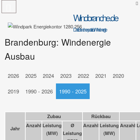
Windbranche.de
Das Branchenportal zur Windenergie
Brandenburg: Windenergie
Ausbau
2026
2025
2024
2023
2022
2021
2020
2019
1990 - 2026
1990 - 2025
Zubau
Rückbau
Anzahl
Leistung
Ø
Anzahl
Leistung
Anzahl
L
Jahr
(MW)
Leistung
(MW)