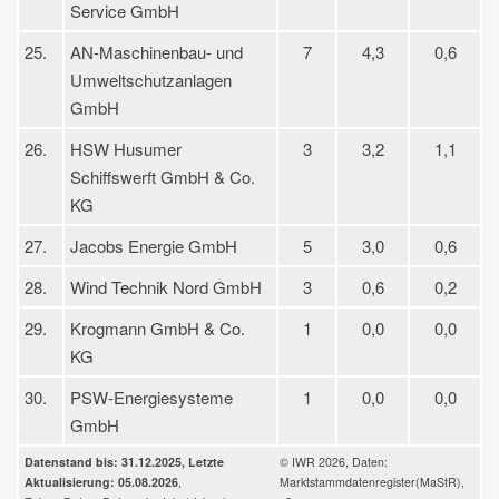
Service GmbH
25.
AN-Maschinenbau- und
7
4,3
0,6
Umweltschutzanlagen
GmbH
26.
HSW Husumer
3
3,2
1,1
Schiffswerft GmbH & Co.
KG
27.
Jacobs Energie GmbH
5
3,0
0,6
28.
Wind Technik Nord GmbH
3
0,6
0,2
29.
Krogmann GmbH & Co.
1
0,0
0,0
KG
30.
PSW-Energiesysteme
1
0,0
0,0
GmbH
Datenstand bis: 31.12.2025, Letzte
© IWR 2026, Daten:
Aktualisierung: 05.08.2026
,
Marktstammdatenregister(MaStR),