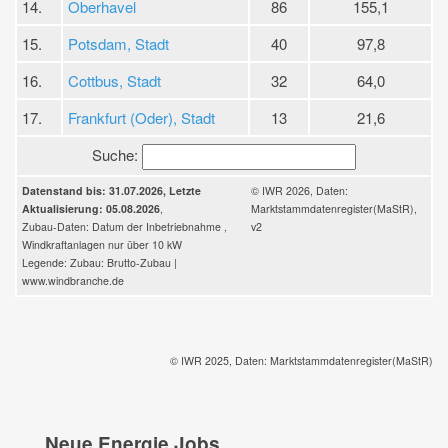
14.
Oberhavel
86
155,1
15.
Potsdam, Stadt
40
97,8
16.
Cottbus, Stadt
32
64,0
17.
Frankfurt (Oder), Stadt
13
21,6
Suche:
Datenstand bis: 31.07.2026, Letzte
© IWR 2026, Daten:
Aktualisierung: 05.08.2026
,
Marktstammdatenregister(MaStR),
Zubau-Daten: Datum der Inbetriebnahme ,
v2
Windkraftanlagen nur über 10 kW
Legende: Zubau: Brutto-Zubau |
www.windbranche.de
© IWR 2025, Daten: Marktstammdatenregister(MaStR)
Neue Energie Jobs