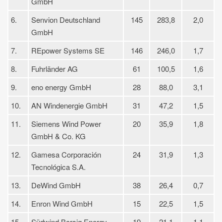
GmbH
6.
Senvion Deutschland
145
283,8
2,0
GmbH
7.
REpower Systems SE
146
246,0
1,7
8.
Fuhrländer AG
61
100,5
1,6
9.
eno energy GmbH
28
88,0
3,1
10.
AN Windenergie GmbH
31
47,2
1,5
11.
Siemens Wind Power
20
35,9
1,8
GmbH & Co. KG
12.
Gamesa Corporación
24
31,9
1,3
Tecnológica S.A.
13.
DeWind GmbH
38
26,4
0,7
14.
Enron Wind GmbH
15
22,5
1,5
15.
Südwind Borsig Energy
19
21,1
1,1