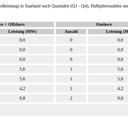
dleistung) in Saarland nach Quartalen (Q1 - Q4), Halbjahreszahlen un
e + Offshore
Onshore
Leistung (MW)
Anzahl
Leistung (
0,0
0
0,0
0,0
0
0,0
0,0
0
0,0
5,6
1
5,6
5,6
1
5,6
4,2
1
4,2
9,8
2
9,8