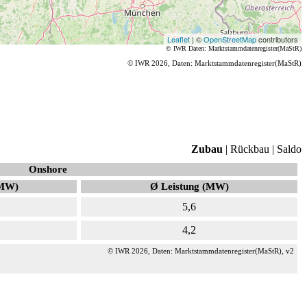
Leaflet
| ©
OpenStreetMap
contributors
© IWR
Daten: Marktstammdatenregister(MaStR)
© IWR 2026, Daten: Marktstammdatenregister(MaStR)
Zubau
|
Rückbau
|
Saldo
Onshore
(MW)
Ø Leistung (MW)
5,6
4,2
© IWR 2026, Daten: Marktstammdatenregister(MaStR), v2