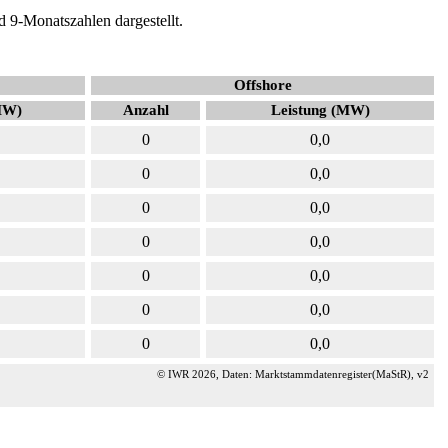
d 9-Monatszahlen dargestellt.
Offshore
MW)
Anzahl
Leistung (MW)
0
0,0
0
0,0
0
0,0
0
0,0
0
0,0
0
0,0
0
0,0
© IWR 2026, Daten: Marktstammdatenregister(MaStR), v2