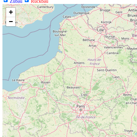
Zubau
Rückbau
+
−