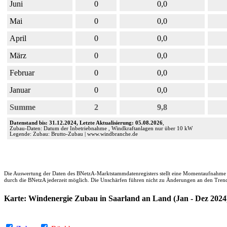
Juni
0
0,0
Mai
0
0,0
April
0
0,0
März
0
0,0
Februar
0
0,0
Januar
0
0,0
Summe
2
9,8
Datenstand bis: 31.12.2024, Letzte Aktualisierung: 05.08.2026
,
Zubau-Daten: Datum der Inbetriebnahme , Windkraftanlagen nur über 10 kW
Legende: Zubau: Brutto-Zubau | www.windbranche.de
Die Auswertung der Daten des BNetzA-Marktstammdatenregisters stellt eine Momentaufnahme d
durch die BNetzA jederzeit möglich. Die Unschärfen führen nicht zu Änderungen an den Tren
Karte: Windenergie Zubau in Saarland an Land (Jan - Dez 2024