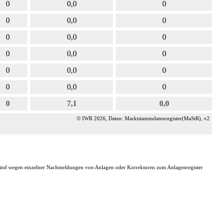
0
0,0
0
0
0,0
0
0
0,0
0
0
0,0
0
0
0,0
0
0
0,0
0
0
7,1
0,0
© IWR 2026, Daten: Marktstammdatenregister(MaStR), v2
 sind wegen einzelner Nachmeldungen von Anlagen oder Korrekturen zum Anlagenregister