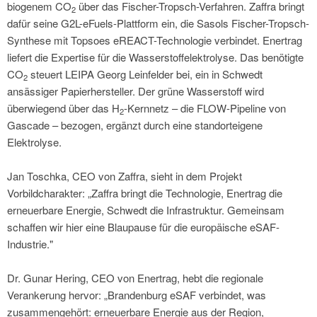
biogenem CO
über das Fischer-Tropsch-Verfahren. Zaffra bringt
2
dafür seine G2L-eFuels-Plattform ein, die Sasols Fischer-Tropsch-
Synthese mit Topsoes eREACT-Technologie verbindet. Enertrag
liefert die Expertise für die Wasserstoffelektrolyse. Das benötigte
CO
steuert LEIPA Georg Leinfelder bei, ein in Schwedt
2
ansässiger Papierhersteller. Der grüne Wasserstoff wird
überwiegend über das H
-Kernnetz – die FLOW-Pipeline von
2
Gascade – bezogen, ergänzt durch eine standorteigene
Elektrolyse.
Jan Toschka, CEO von Zaffra, sieht in dem Projekt
Vorbildcharakter: „Zaffra bringt die Technologie, Enertrag die
erneuerbare Energie, Schwedt die Infrastruktur. Gemeinsam
schaffen wir hier eine Blaupause für die europäische eSAF-
Industrie."
Dr. Gunar Hering, CEO von Enertrag, hebt die regionale
Verankerung hervor: „Brandenburg eSAF verbindet, was
zusammengehört: erneuerbare Energie aus der Region,