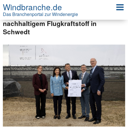
Windbranche.de
Deutschlands größte eSAF-Anlage:
350 Millionen Euro für Produktion von
Das Branchenportal zur Windenergie
nachhaltigem Flugkraftstoff in
Schwedt