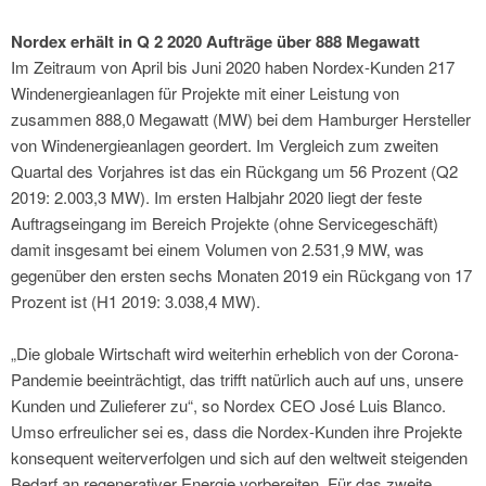
Nordex erhält in Q 2 2020 Aufträge über 888 Megawatt
Im Zeitraum von April bis Juni 2020 haben Nordex-Kunden 217
Windenergieanlagen für Projekte mit einer Leistung von
zusammen 888,0 Megawatt (MW) bei dem Hamburger Hersteller
von Windenergieanlagen geordert. Im Vergleich zum zweiten
Quartal des Vorjahres ist das ein Rückgang um 56 Prozent (Q2
2019: 2.003,3 MW). Im ersten Halbjahr 2020 liegt der feste
Auftragseingang im Bereich Projekte (ohne Servicegeschäft)
damit insgesamt bei einem Volumen von 2.531,9 MW, was
gegenüber den ersten sechs Monaten 2019 ein Rückgang von 17
Prozent ist (H1 2019: 3.038,4 MW).
„Die globale Wirtschaft wird weiterhin erheblich von der Corona-
Pandemie beeinträchtigt, das trifft natürlich auch auf uns, unsere
Kunden und Zulieferer zu“, so Nordex CEO José Luis Blanco.
Umso erfreulicher sei es, dass die Nordex-Kunden ihre Projekte
konsequent weiterverfolgen und sich auf den weltweit steigenden
Bedarf an regenerativer Energie vorbereiten. Für das zweite