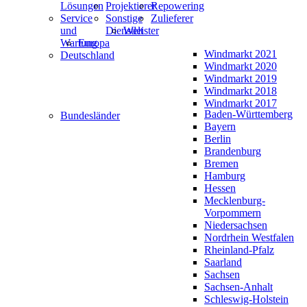
Lösungen
Projektierer
Repowering
Service
Sonstige
Zulieferer
und
Dienstleister
Welt
Wartung
Europa
Windmarkt 2021
Deutschland
Windmarkt 2020
Windmarkt 2019
Windmarkt 2018
Windmarkt 2017
Baden-Württemberg
Bundesländer
Bayern
Berlin
Brandenburg
Bremen
Hamburg
Hessen
Mecklenburg-
Vorpommern
Niedersachsen
Nordrhein Westfalen
Rheinland-Pfalz
Saarland
Sachsen
Sachsen-Anhalt
Schleswig-Holstein