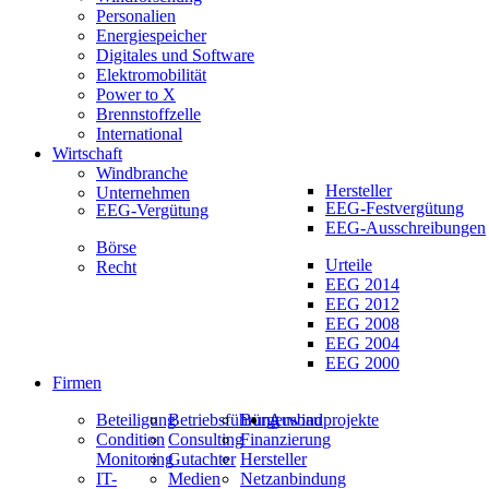
Personalien
Energiespeicher
Digitales und Software
Elektromobilität
Power to X
Brennstoffzelle
International
Wirtschaft
Windbranche
Hersteller
Unternehmen
EEG-Festvergütung
EEG-Vergütung
EEG-Ausschreibungen
Börse
Urteile
Recht
EEG 2014
EEG 2012
EEG 2008
EEG 2004
EEG 2000
Firmen
Beteiligung
Betriebsführung
Bürgerwindprojekte
Ausbau
Condition
Consulting
Finanzierung
Monitoring
Gutachter
Hersteller
IT-
Medien
Netzanbindung