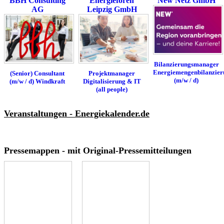
BBH Consulting
Energieforen
New Netz GmbH
AG
Leipzig GmbH
Bilanzierungsmanager
Energiemengenbilanzier
(Senior) Consultant
Projektmanager
(m/w / d)
(m/w / d) Windkraft
Digitalisierung & IT
(all people)
Veranstaltungen - Energiekalender.de
Pressemappen - mit Original-Pressemitteilungen