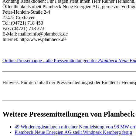
Achtung Redaktionen: Für Fragen steht Ihnen Herr Rainer Heinsohn, 
Öffentlichkeitsarbeit Plambeck Neue Energien AG, gerne zur Verfüg
Peter-Henlein-Straße 2-4
27472 Cuxhaven
Tel: (04721) 718 453
Fax: (04721) 718 373
E-Mail: mailto:info@plambeck.de
Internet: http://www.plambeck.de
Online-Pressemappe - alle Pressemitteilungen der
Plambeck Neue En
Hinweis: Für den Inhalt der Pressemitteilung ist der Emittent / He
Weitere Pressemitteilungen von Plambec
49 Windenergieanlagen mit einer Nennleistung von 98 MW erri
Plambeck Neue Energien AG stellt Windpark Kemberg fertig