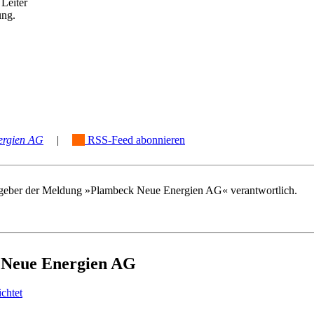
Leiter
ung.
ergien AG
|
RSS-Feed abonnieren
rausgeber der Meldung »Plambeck Neue Energien AG« verantwortlich.
k Neue Energien AG
chtet