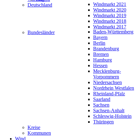
Windmarkt 2021
Deutschland
Windmarkt 2020
Windmarkt 2019
Windmarkt 2018
Windmarkt 2017
Baden-Württemberg
Bundesländer
Bayern
Berlin
Brandenburg
Bremen
Hamburg
Hessen
Mecklenburg-
Vorpommern
Niedersachsen
Nordrhein Westfalen
Rheinland-Pfalz
Saarland
Sachsen
Sachsen-Anhalt
Schleswig-Holstein
Thüringen
Kreise
Kommunen
Wind