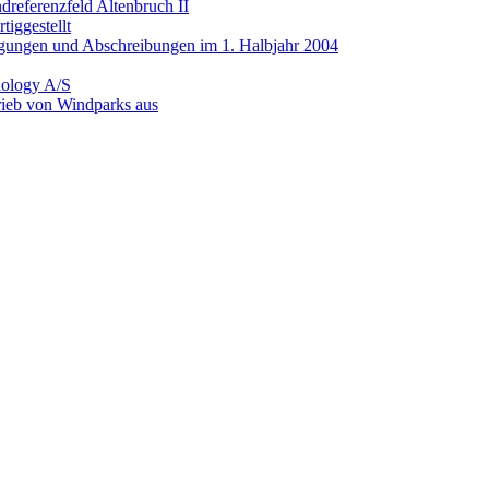
referenzfeld Altenbruch II
iggestellt
igungen und Abschreibungen im 1. Halbjahr 2004
nology A/S
rieb von Windparks aus