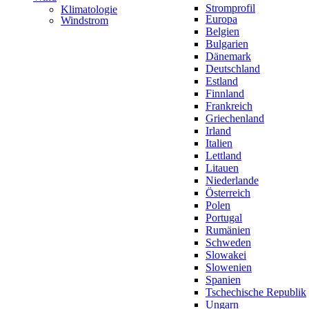
Stromprofil
Klimatologie
Europa
Windstrom
Belgien
Bulgarien
Dänemark
Deutschland
Estland
Finnland
Frankreich
Griechenland
Irland
Italien
Lettland
Litauen
Niederlande
Österreich
Polen
Portugal
Rumänien
Schweden
Slowakei
Slowenien
Spanien
Tschechische Republik
Ungarn