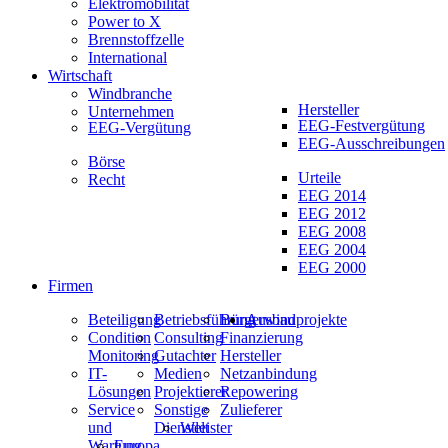
Elektromobilität
Power to X
Brennstoffzelle
International
Wirtschaft
Windbranche
Hersteller
Unternehmen
EEG-Festvergütung
EEG-Vergütung
EEG-Ausschreibungen
Börse
Urteile
Recht
EEG 2014
EEG 2012
EEG 2008
EEG 2004
EEG 2000
Firmen
Beteiligung
Betriebsführung
Bürgerwindprojekte
Ausbau
Condition
Consulting
Finanzierung
Monitoring
Gutachter
Hersteller
IT-
Medien
Netzanbindung
Lösungen
Projektierer
Repowering
Service
Sonstige
Zulieferer
und
Dienstleister
Welt
Wartung
Europa