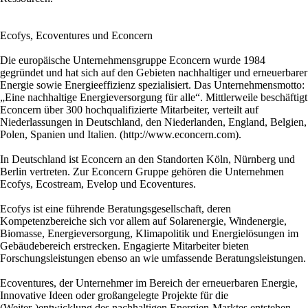
Ecofys, Ecoventures und Econcern
Die europäische Unternehmensgruppe Econcern wurde 1984
gegründet und hat sich auf den Gebieten nachhaltiger und erneuerbarer
Energie sowie Energieeffizienz spezialisiert. Das Unternehmensmotto:
„Eine nachhaltige Energieversorgung für alle“. Mittlerweile beschäftigt
Econcern über 300 hochqualifizierte Mitarbeiter, verteilt auf
Niederlassungen in Deutschland, den Niederlanden, England, Belgien,
Polen, Spanien und Italien. (http://www.econcern.com).
In Deutschland ist Econcern an den Standorten Köln, Nürnberg und
Berlin vertreten. Zur Econcern Gruppe gehören die Unternehmen
Ecofys, Ecostream, Evelop und Ecoventures.
Ecofys ist eine führende Beratungsgesellschaft, deren
Kompetenzbereiche sich vor allem auf Solarenergie, Windenergie,
Biomasse, Energieversorgung, Klimapolitik und Energielösungen im
Gebäudebereich erstrecken. Engagierte Mitarbeiter bieten
Forschungsleistungen ebenso an wie umfassende Beratungsleistungen.
Ecoventures, der Unternehmer im Bereich der erneuerbaren Energie,
Innovative Ideen oder großangelegte Projekte für die
(Weiter-)entwicklung des nachhaltigen Energien-Marktes entstehen