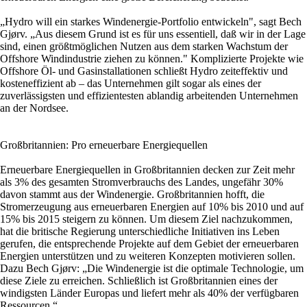
„Hydro will ein starkes Windenergie-Portfolio entwickeln", sagt Bech
Gjørv. „Aus diesem Grund ist es für uns essentiell, daß wir in der Lage
sind, einen größtmöglichen Nutzen aus dem starken Wachstum der
Offshore Windindustrie ziehen zu können." Komplizierte Projekte wie
Offshore Öl- und Gasinstallationen schließt Hydro zeiteffektiv und
kosteneffizient ab – das Unternehmen gilt sogar als eines der
zuverlässigsten und effizientesten ablandig arbeitenden Unternehmen
an der Nordsee.
Großbritannien: Pro erneuerbare Energiequellen
Erneuerbare Energiequellen in Großbritannien decken zur Zeit mehr
als 3% des gesamten Stromverbrauchs des Landes, ungefähr 30%
davon stammt aus der Windenergie. Großbritannien hofft, die
Stromerzeugung aus erneuerbaren Energien auf 10% bis 2010 und auf
15% bis 2015 steigern zu können. Um diesem Ziel nachzukommen,
hat die britische Regierung unterschiedliche Initiativen ins Leben
gerufen, die entsprechende Projekte auf dem Gebiet der erneuerbaren
Energien unterstützen und zu weiteren Konzepten motivieren sollen.
Dazu Bech Gjørv: „Die Windenergie ist die optimale Technologie, um
diese Ziele zu erreichen. Schließlich ist Großbritannien eines der
windigsten Länder Europas und liefert mehr als 40% der verfügbaren
Ressourcen.“