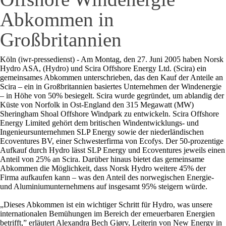
Abkommen in
Großbritannien
Köln (iwr-pressedienst) - Am Montag, den 27. Juni 2005 haben Norsk
Hydro ASA, (Hydro) und Scira Offshore Energy Ltd. (Scira) ein
gemeinsames Abkommen unterschrieben, das den Kauf der Anteile an
Scira – ein in Großbritannien basiertes Unternehmen der Windenergie
– in Höhe von 50% besiegelt. Scira wurde gegründet, um ablandig der
Küste von Norfolk in Ost-England den 315 Megawatt (MW)
Sheringham Shoal Offshore Windpark zu entwickeln. Scira Offshore
Energy Limited gehört dem britischen Windentwicklungs- und
Ingenieursunternehmen SLP Energy sowie der niederländischen
Ecoventures BV, einer Schwesterfirma von Ecofys. Der 50-prozentige
Aufkauf durch Hydro lässt SLP Energy und Ecoventures jeweils einen
Anteil von 25% an Scira. Darüber hinaus bietet das gemeinsame
Abkommen die Möglichkeit, dass Norsk Hydro weitere 45% der
Firma aufkaufen kann – was den Anteil des norwegischen Energie-
und Aluminiumunternehmens auf insgesamt 95% steigern würde.
„Dieses Abkommen ist ein wichtiger Schritt für Hydro, was unsere
internationalen Bemühungen im Bereich der erneuerbaren Energien
betrifft,” erläutert Alexandra Bech Gjørv, Leiterin von New Energy in