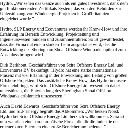
Hydro. „Wir sehen das Ganze auch als ein gutes Investment, dank dem
gut funktionierenden Zertifikats-System, das von den Behörden zur
Unterstützung von Windenergie-Projekten in Großbritannien
eingeleitet wurde.”
Hydro, SLP Energy und Ecoventures werden ihr Know-How und ihre
Erfahrung im Bereich Entwicklung, Projektleitung und
Ingenieurswesen bündeln und zusammenführen: So ist gewährleistet,
dass die Firma mit einem starken Team ausgestattet wird, das die
Entwicklung des Sheringham Shoal Offshore Windparks optimal zum
Abschluss bringen wird.
Dirk Berkhout, Geschäftsführer von Scira Offshore Energy Ltd. und
Ecoventures BV bekräftigt: „Hydro hat eine starke internationale
Präsenz mit viel Erfahrung in der Enwicklung und Leitung von großen
Offshore Projekten. Das zusätzliche Know-How, das Hydro in unsere
Firma einbringt, wird Scira Offshore Energy Ltd. wesentlich dabei
unterstützen, die Entwicklung des Sheringham Shoal Offshore
Windparks erfolgreich umzusetzen.“
Auch David Edwards, Geschäftsführer von Scira Offshore Energy
Ltd. und SLP Energy begrüßt das Abkommen: „Wir heißen Norsk
Hydro bei Scira Offshore Energy Ltd. herzlich willkommen. Scira ist
nun wahrlich eine pan-europäische Firma, die für die Industrie der
erneuerbaren Energien eine große Bereicherung bedeutet.”