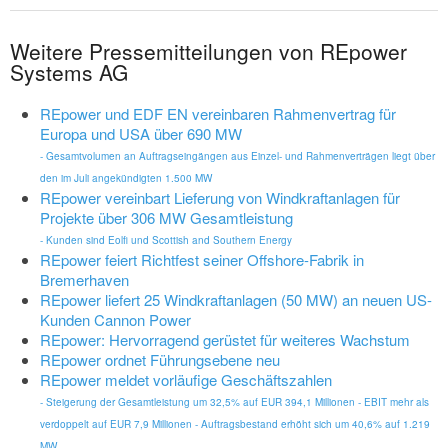
Weitere Pressemitteilungen von REpower
Systems AG
REpower und EDF EN vereinbaren Rahmenvertrag für
Europa und USA über 690 MW
- Gesamtvolumen an Auftragseingängen aus Einzel- und Rahmenverträgen liegt über
den im Juli angekündigten 1.500 MW
REpower vereinbart Lieferung von Windkraftanlagen für
Projekte über 306 MW Gesamtleistung
- Kunden sind Eolfi und Scottish and Southern Energy
REpower feiert Richtfest seiner Offshore-Fabrik in
Bremerhaven
REpower liefert 25 Windkraftanlagen (50 MW) an neuen US-
Kunden Cannon Power
REpower: Hervorragend gerüstet für weiteres Wachstum
REpower ordnet Führungsebene neu
REpower meldet vorläufige Geschäftszahlen
- Steigerung der Gesamtleistung um 32,5% auf EUR 394,1 Millionen - EBIT mehr als
verdoppelt auf EUR 7,9 Millionen - Auftragsbestand erhöht sich um 40,6% auf 1.219
MW