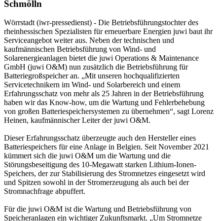
Schmölln
Wörrstadt (iwr-pressedienst) - Die Betriebsführungstochter des
rheinhessischen Spezialisten für erneuerbare Energien juwi baut ihr
Serviceangebot weiter aus. Neben der technischen und
kaufmännischen Betriebsführung von Wind- und
Solarenergieanlagen bietet die juwi Operations & Maintenance
GmbH (juwi O&M) nun zusätzlich die Betriebsführung für
Batteriegroßspeicher an. „Mit unseren hochqualifizierten
Servicetechnikern im Wind- und Solarbereich und einem
Erfahrungsschatz von mehr als 25 Jahren in der Betriebsführung
haben wir das Know-how, um die Wartung und Fehlerbehebung
von großen Batteriespeichersystemen zu übernehmen“, sagt Lorenz
Heinen, kaufmännischer Leiter der juwi O&M.
Dieser Erfahrungsschatz überzeugte auch den Hersteller eines
Batteriespeichers für eine Anlage in Belgien. Seit November 2021
kümmert sich die juwi O&M um die Wartung und die
Störungsbeseitigung des 10-Megawatt starken Lithium-Ionen-
Speichers, der zur Stabilisierung des Stromnetzes eingesetzt wird
und Spitzen sowohl in der Stromerzeugung als auch bei der
Stromnachfrage abpuffert.
Für die juwi O&M ist die Wartung und Betriebsführung von
Speicheranlagen ein wichtiger Zukunftsmarkt. „Um Stromnetze