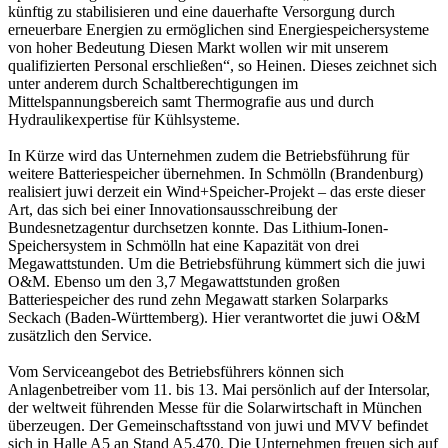
künftig zu stabilisieren und eine dauerhafte Versorgung durch
erneuerbare Energien zu ermöglichen sind Energiespeichersysteme
von hoher Bedeutung Diesen Markt wollen wir mit unserem
qualifizierten Personal erschließen“, so Heinen. Dieses zeichnet sich
unter anderem durch Schaltberechtigungen im
Mittelspannungsbereich samt Thermografie aus und durch
Hydraulikexpertise für Kühlsysteme.
In Kürze wird das Unternehmen zudem die Betriebsführung für
weitere Batteriespeicher übernehmen. In Schmölln (Brandenburg)
realisiert juwi derzeit ein Wind+Speicher-Projekt – das erste dieser
Art, das sich bei einer Innovationsausschreibung der
Bundesnetzagentur durchsetzen konnte. Das Lithium-Ionen-
Speichersystem in Schmölln hat eine Kapazität von drei
Megawattstunden. Um die Betriebsführung kümmert sich die juwi
O&M. Ebenso um den 3,7 Megawattstunden großen
Batteriespeicher des rund zehn Megawatt starken Solarparks
Seckach (Baden-Württemberg). Hier verantwortet die juwi O&M
zusätzlich den Service.
Vom Serviceangebot des Betriebsführers können sich
Anlagenbetreiber vom 11. bis 13. Mai persönlich auf der Intersolar,
der weltweit führenden Messe für die Solarwirtschaft in München
überzeugen. Der Gemeinschaftsstand von juwi und MVV befindet
sich in Halle A5 an Stand A5.470. Die Unternehmen freuen sich auf