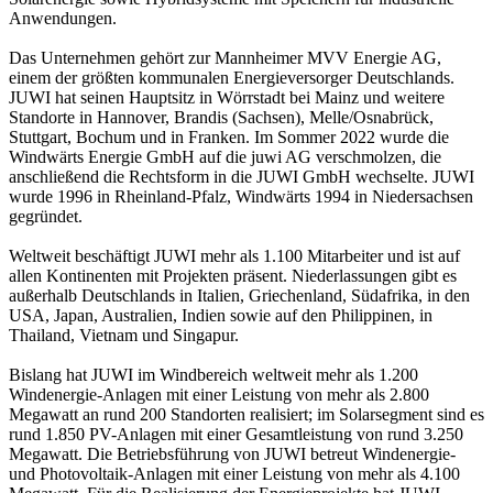
Anwendungen.
Das Unternehmen gehört zur Mannheimer MVV Energie AG,
einem der größten kommunalen Energieversorger Deutschlands.
JUWI hat seinen Hauptsitz in Wörrstadt bei Mainz und weitere
Standorte in Hannover, Brandis (Sachsen), Melle/Osnabrück,
Stuttgart, Bochum und in Franken. Im Sommer 2022 wurde die
Windwärts Energie GmbH auf die juwi AG verschmolzen, die
anschließend die Rechtsform in die JUWI GmbH wechselte. JUWI
wurde 1996 in Rheinland-Pfalz, Windwärts 1994 in Niedersachsen
gegründet.
Weltweit beschäftigt JUWI mehr als 1.100 Mitarbeiter und ist auf
allen Kontinenten mit Projekten präsent. Niederlassungen gibt es
außerhalb Deutschlands in Italien, Griechenland, Südafrika, in den
USA, Japan, Australien, Indien sowie auf den Philippinen, in
Thailand, Vietnam und Singapur.
Bislang hat JUWI im Windbereich weltweit mehr als 1.200
Windenergie-Anlagen mit einer Leistung von mehr als 2.800
Megawatt an rund 200 Standorten realisiert; im Solarsegment sind es
rund 1.850 PV-Anlagen mit einer Gesamtleistung von rund 3.250
Megawatt. Die Betriebsführung von JUWI betreut Windenergie-
und Photovoltaik-Anlagen mit einer Leistung von mehr als 4.100