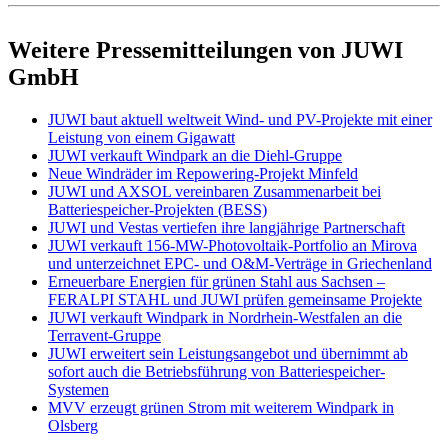
Weitere Pressemitteilungen von JUWI
GmbH
JUWI baut aktuell weltweit Wind- und PV-Projekte mit einer
Leistung von einem Gigawatt
JUWI verkauft Windpark an die Diehl-Gruppe
Neue Windräder im Repowering-Projekt Minfeld
JUWI und AXSOL vereinbaren Zusammenarbeit bei
Batteriespeicher-Projekten (BESS)
JUWI und Vestas vertiefen ihre langjährige Partnerschaft
JUWI verkauft 156-MW-Photovoltaik-Portfolio an Mirova
und unterzeichnet EPC- und O&M-Verträge in Griechenland
Erneuerbare Energien für grünen Stahl aus Sachsen –
FERALPI STAHL und JUWI prüfen gemeinsame Projekte
JUWI verkauft Windpark in Nordrhein-Westfalen an die
Terravent-Gruppe
JUWI erweitert sein Leistungsangebot und übernimmt ab
sofort auch die Betriebsführung von Batteriespeicher-
Systemen
MVV erzeugt grünen Strom mit weiterem Windpark in
Olsberg