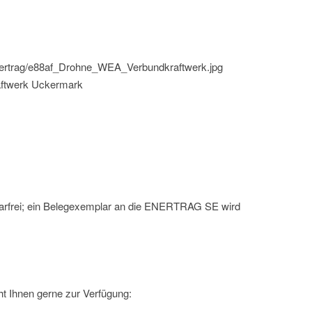
enertrag/e88af_Drohne_WEA_Verbundkraftwerk.jpg
aftwerk Uckermark
rarfrei; ein Belegexemplar an die ENERTRAG SE wird
t Ihnen gerne zur Verfügung: