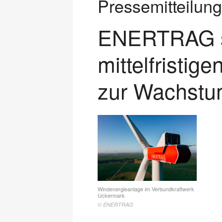
Pressemitteil
ENERTRAG si
mittelfristige
zur Wachstu
Windenergieanlage im Verbundkraftwerk
Uckermark
© ENERTRAG