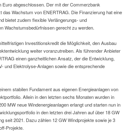
nen Euro abgeschlossen. Der mit der Commerzbank
ützt das Wachstum von ENERTRAG. Die Finanzierung hat eine
nd bietet zudem flexible Verlängerungs- und
en Wachstumsbedürfnissen gerecht zu werden.
elfristigen Investitionskredit die Möglichkeit, den Ausbau
ektentwicklung weiter voranzutreiben. Als führender Anbieter
TRAG einen ganzheitlichen Ansatz, der die Entwicklung,
V- und Elektrolyse-Anlagen sowie die entsprechende
 einem stabilen Fundament aus eigenen Energieanlagen von
tportfolio. Allein in den letzten sechs Monaten wurden in
200 MW neue Windenergieanlagen erlangt und starten nun in
icklungsportfolio in den letzten drei Jahren auf über 18 GW
ng seit 2021. Dazu zählen 12 GW Windprojekte sowie je 3
ff-Projekte.