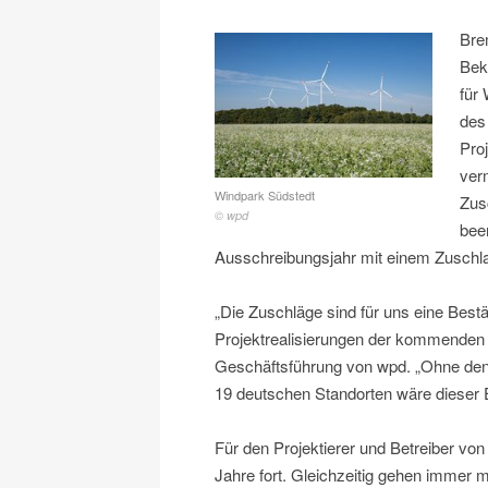
Bre
Bek
für
des
Pro
ver
Windpark Südstedt
Zus
© wpd
bee
Ausschreibungsjahr mit einem Zusch
„Die Zuschläge sind für uns eine Bestä
Projektrealisierungen der kommenden 
Geschäftsführung von wpd. „Ohne den
19 deutschen Standorten wäre dieser E
Für den Projektierer und Betreiber von
Jahre fort. Gleichzeitig gehen immer 