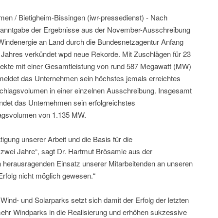
men / Bietigheim-Bissingen (iwr-pressedienst) - Nach
anntgabe der Ergebnisse aus der November-Ausschreibung
 Windenergie an Land durch die Bundesnetzagentur Anfang
 Jahres verkündet wpd neue Rekorde. Mit Zuschlägen für 23
jekte mit einer Gesamtleistung von rund 587 Megawatt (MW)
meldet das Unternehmen sein höchstes jemals erreichtes
chlagsvolumen in einer einzelnen Ausschreibung. Insgesamt
ndet das Unternehmen sein erfolgreichstes
lagsvolumen von 1.135 MW.
tigung unserer Arbeit und die Basis für die
zwei Jahre“, sagt Dr. Hartmut Brösamle aus der
 herausragenden Einsatz unserer Mitarbeitenden an unseren
rfolg nicht möglich gewesen.“
 Wind- und Solarparks setzt sich damit der Erfolg der letzten
mehr Windparks in die Realisierung und erhöhen sukzessive