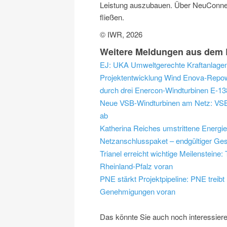
Leistung auszubauen. Über NeuConnec
fließen.
© IWR, 2026
Weitere Meldungen aus dem 
EJ: UKA Umweltgerechte Kraftanlagen
Projektentwicklung Wind
Enova-Repowe
durch drei Enercon-Windturbinen E-13
Neue VSB-Windturbinen am Netz: VSB 
ab
Katherina Reiches umstrittene Energi
Netzanschlusspaket – endgültiger Ges
Trianel erreicht wichtige Meilensteine
Rheinland-Pfalz voran
PNE stärkt Projektpipeline: PNE trei
Genehmigungen voran
Das könnte Sie auch noch interessier