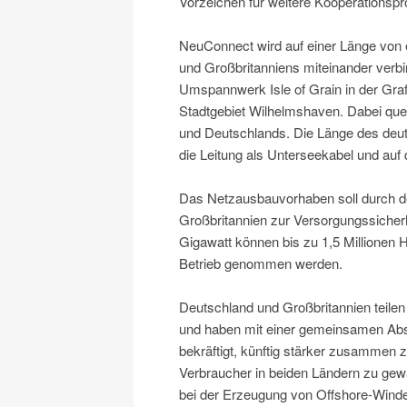
Vorzeichen für weitere Kooperationspro
NeuConnect wird auf einer Länge von
und Großbritanniens miteinander verb
Umspannwerk Isle of Grain in der G
Stadtgebiet Wilhelmshaven. Dabei quer
und Deutschlands. Die Länge des deuts
die Leitung als Unterseekabel und auf 
Das Netzausbauvorhaben soll durch d
Großbritannien zur Versorgungssicherhe
Gigawatt können bis zu 1,5 Millionen H
Betrieb genommen werden.
Deutschland und Großbritannien teilen 
und haben mit einer gemeinsamen Ab
bekräftigt, künftig stärker zusammen 
Verbraucher in beiden Ländern zu gewäh
bei der Erzeugung von Offshore-Windene