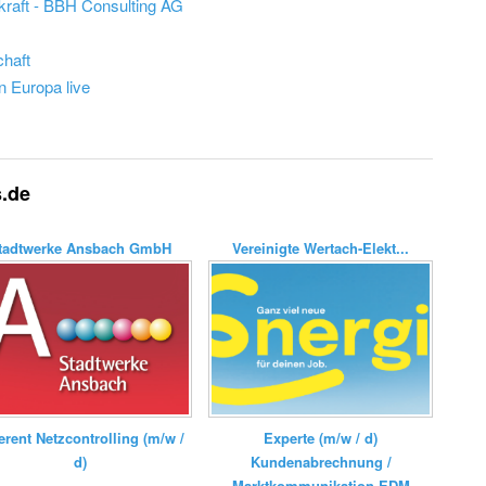
kraft - BBH Consulting AG
chaft
n Europa live
s.de
tadtwerke Ansbach GmbH
Vereinigte Wertach-Elekt...
erent Netzcontrolling (m/w /
Experte (m/w / d)
d)
Kundenabrechnung /
Marktkommunikation EDM