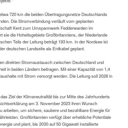
jekte."
 etwa 720 km die beiden Übertragungsnetze Deutschlands
inden. Die Stromverbindung verläuft vom geplanten
rafschaft Kent zum Umspannwerk Fedderwarden im
t sie die Hoheitsgebiete Großbritanniens, der Niederlande
chen Teils der Leitung beträgt 193 km. In der Nordsee ist
der deutschen Landseite als Erdkabel geplant.
en direkten Stromaustausch zwischen Deutschland und
it in beiden Ländern beitragen. Mit einer Kapazität von 1,4
aushalte mit Strom versorgt werden. Die Leitung soll 2028 in
das Ziel der Klimaneutralität bis zur Mitte des Jahrhunderts
sichtserklärung am 3. November 2023 ihren Wunsch
zu arbeiten, um sichere, saubere und bezahlbare Energie für
rleisten. Großbritannien verfügt über erhebliche Potentiale
rgie und plant, bis 2030 auf 50 Gigawatt installierte