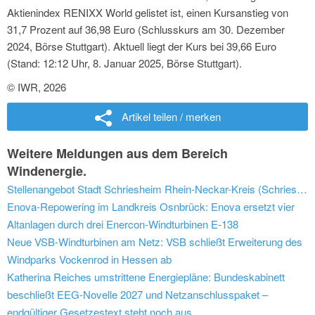
Aktienindex RENIXX World gelistet ist, einen Kursanstieg von
31,7 Prozent auf 36,98 Euro (Schlusskurs am 30. Dezember
2024, Börse Stuttgart). Aktuell liegt der Kurs bei 39,66 Euro
(Stand: 12:12 Uhr, 8. Januar 2025, Börse Stuttgart).
© IWR, 2026
Artikel teilen / merken
Weitere Meldungen aus dem Bereich
Windenergie.
Stellenangebot Stadt Schriesheim Rhein-Neckar-Kreis (Schriesheim): Energiemanager (m/w/d)
Enova-Repowering im Landkreis Osnbrück: Enova ersetzt vier
Altanlagen durch drei Enercon-Windturbinen E-138
Neue VSB-Windturbinen am Netz: VSB schließt Erweiterung des
Windparks Vockenrod in Hessen ab
Katherina Reiches umstrittene Energiepläne: Bundeskabinett
beschließt EEG-Novelle 2027 und Netzanschlusspaket –
endgültiger Gesetzestext steht noch aus