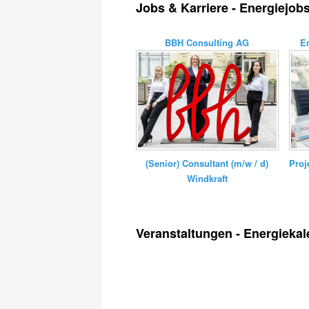
Jobs & Karriere - Energiejob
BBH Consulting AG
E
(Senior) Consultant (m/w / d)
Proj
Windkraft
Veranstaltungen - Energiekal