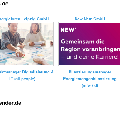
s.de
nergieforen Leipzig GmbH
New Netz GmbH
Bilanzierungsmanager
ektmanager Digitalisierung &
Energiemengenbilanzierung
IT (all people)
(m/w / d)
ender.de