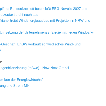
epläne: Bundeskabinett beschließt EEG-Novelle 2027 und
etzestext steht noch aus
: Trianel treibt Windenergieausbau mit Projekten in NRW und
bt Umsetzung der Unternehmensstrategie mit neuen Windpark-
d-Geschäft: EnBW verkauft schwedisches Wind- und
y
en
engenbilanzierung (m/w/d) - New Netz GmbH
lexikon der Energiewirtschaft
eung und Strom-Mix