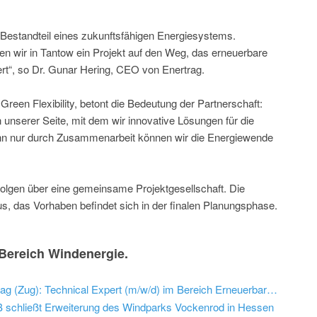
r Bestandteil eines zukunftsfähigen Energiesystems.
en wir in Tantow ein Projekt auf den Weg, das erneuerbare
iert“, so Dr. Gunar Hering, CEO von Enertrag.
en Flexibility, betont die Bedeutung der Partnerschaft:
 unserer Seite, mit dem wir innovative Lösungen für die
n nur durch Zusammenarbeit können wir die Energiewende
folgen über eine gemeinsame Projektgesellschaft. Die
, das Vorhaben befindet sich in der finalen Planungsphase.
Bereich Windenergie.
Stellenangebot re:cap global investors ag (Zug): Technical Expert (m/w/d) im Bereich Erneuerbare Energien
schließt Erweiterung des Windparks Vockenrod in Hessen