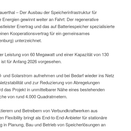
erthal – Der Ausbau der Speicherinfrastruktur für
 Energien gewinnt weiter an Fahrt: Der regenerative
stleister Enertrag und das auf Batteriespeicher spezialisierte
einen Kooperationsvertrag für ein gemeinsames
enburg) unterzeichnet.
iner Leistung von 60 Megawatt und einer Kapazität von 130
ist für Anfang 2026 vorgesehen.
- und Solarstrom aufnehmen und bei Bedarf wieder ins Netz
 Netzstabilität und zur Reduzierung von Abregelungen
ird das Projekt in unmittelbarer Nähe eines bestehenden
che von rund 4.000 Quadratmetern.
ktierern und Betreibern von Verbundkraftwerken aus
Flexibility bringt als End-to-End-Anbieter für stationäre
g in Planung, Bau und Betrieb von Speicherlösungen an