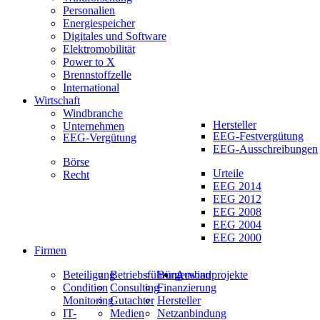
Personalien
Energiespeicher
Digitales und Software
Elektromobilität
Power to X
Brennstoffzelle
International
Wirtschaft
Windbranche
Hersteller
Unternehmen
EEG-Festvergütung
EEG-Vergütung
EEG-Ausschreibungen
Börse
Urteile
Recht
EEG 2014
EEG 2012
EEG 2008
EEG 2004
EEG 2000
Firmen
Beteiligung
Betriebsführung
Bürgerwindprojekte
Ausbau
Condition
Consulting
Finanzierung
Monitoring
Gutachter
Hersteller
IT-
Medien
Netzanbindung