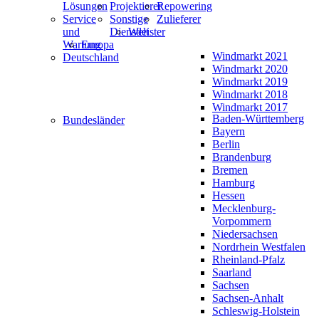
Lösungen
Projektierer
Repowering
Service
Sonstige
Zulieferer
und
Dienstleister
Welt
Wartung
Europa
Windmarkt 2021
Deutschland
Windmarkt 2020
Windmarkt 2019
Windmarkt 2018
Windmarkt 2017
Baden-Württemberg
Bundesländer
Bayern
Berlin
Brandenburg
Bremen
Hamburg
Hessen
Mecklenburg-
Vorpommern
Niedersachsen
Nordrhein Westfalen
Rheinland-Pfalz
Saarland
Sachsen
Sachsen-Anhalt
Schleswig-Holstein