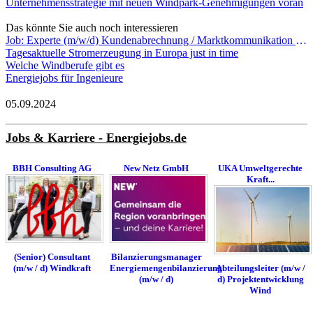
Unternehmensstrategie mit neuen Windpark-Genehmigungen voran
Das könnte Sie auch noch interessieren
Job: Experte (m/w/d) Kundenabrechnung / Marktkommunikation EDM Vertrieb - Vereinigte Wertach-Elektrizitätswerke GmbH
Tagesaktuelle Stromerzeugung in Europa just in time
Welche Windberufe gibt es
Energiejobs für Ingenieure
05.09.2024
Jobs & Karriere - Energiejobs.de
BBH Consulting AG
New Netz GmbH
UKA Umweltgerechte
Kraft...
Bilanzierungsmanager
(Senior) Consultant
Energiemengenbilanzierung
(m/w / d) Windkraft
Abteilungsleiter (m/w /
(m/w / d)
d) Projektentwicklung
Wind