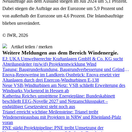
Neuaufträge aus dem Ausland stiegen im Juli 2024 um 5,1 Prozent.
Dabei stiegen die Aufträge aus der Eurozone um 5,9 Prozent und
von außerhalb der Eurozone um 4,6 Prozent. Die Inlandsaufträge
blieben unverändert.
© IWR, 2026
Artikel teilen / merken
Weitere Meldungen aus dem Bereich Windenergie.
EJ: UKA Umweltgerechte Kraftanlagen GmbH & Co. KG sucht
Abteilungsleiter (m/w/d) Projektentwicklung Wind
Tagung: Baugrunderkundung, Baugrundverbesserung und Gründungen für Windenergieanlagen
Enova-Repowering im Landkreis Osnbrück: Enova ersetzt vier
Altanlagen durch drei Enercon-Windturbinen E-138
Neue VSB-Windturbinen am Netz: VSB schließt Erweiterung des
Windparks Vockenrod in Hessen ab
Katherina Reiches umstrittene Energiepläne: Bundeskabinett
beschließt EEG-Novelle 2027 und Netzanschlusspaket –
endgültiger Gesetzestext steht noch aus
Trianel erreicht wichtige Meilensteine: Trianel treibt
Windenergieausbau mit Projekten in NRW und Rheinland-Pfalz
voran
PNE stärkt Projektpipeline: PNE treibt Umsetzung der