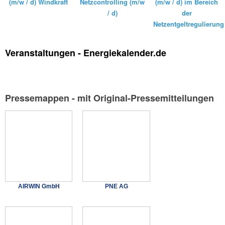
(m/w / d) Windkraft
Netzcontrolling (m/w
(m/w / d) im Bereich
/ d)
der
Netzentgeltregulierung
Veranstaltungen - Energiekalender.de
Pressemappen - mit Original-Pressemitteilungen
AIRWIN GmbH
PNE AG