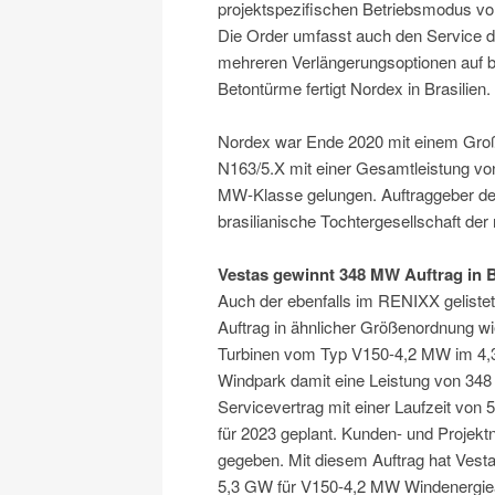
projektspezifischen Betriebsmodus vo
Die Order umfasst auch den Service d
mehreren Verlängerungsoptionen auf bi
Betontürme fertigt Nordex in Brasilien.
Nordex war Ende 2020 mit einem Großa
N163/5.X mit einer Gesamtleistung von 
MW-Klasse gelungen. Auftraggeber de
brasilianische Tochtergesellschaft de
Vestas gewinnt 348 MW Auftrag in B
Auch der ebenfalls im RENIXX geliste
Auftrag in ähnlicher Größenordnung wie
Turbinen vom Typ V150-4,2 MW im 4,3
Windpark damit eine Leistung von 34
Servicevertrag mit einer Laufzeit von 
für 2023 geplant. Kunden- und Proje
gegeben. Mit diesem Auftrag hat Vest
5,3 GW für V150-4,2 MW Windenergiean