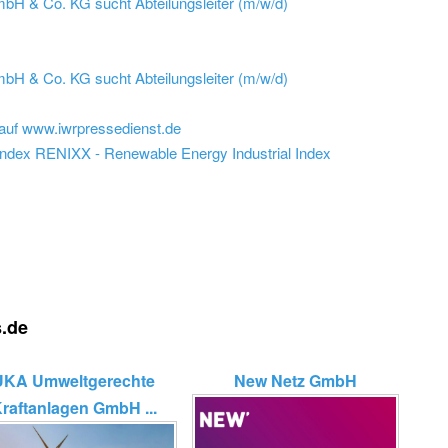
H & Co. KG sucht Abteilungsleiter (m/w/d)
H & Co. KG sucht Abteilungsleiter (m/w/d)
auf www.iwrpressedienst.de
nindex RENIXX - Renewable Energy Industrial Index
s.de
UKA Umweltgerechte
New Netz GmbH
raftanlagen GmbH ...