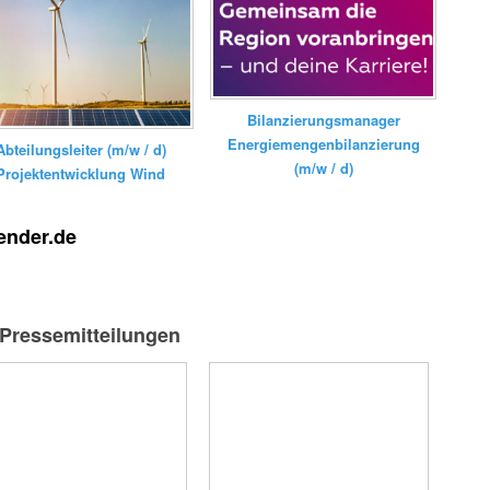
Bilanzierungsmanager
Energiemengenbilanzierung
Abteilungsleiter (m/w / d)
(m/w / d)
Projektentwicklung Wind
ender.de
-Pressemitteilungen