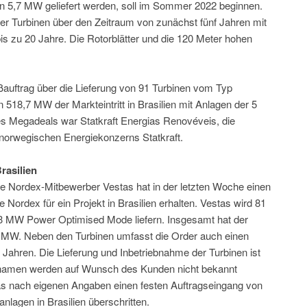
n 5,7 MW geliefert werden, soll im Sommer 2022 beginnen.
er Turbinen über den Zeitraum von zunächst fünf Jahren mit
s zu 20 Jahre. Die Rotorblätter und die 120 Meter hohen
uftrag über die Lieferung von 91 Turbinen vom Typ
518,7 MW der Markteintritt in Brasilien mit Anlagen der 5
s Megadeals war Statkraft Energias Renovéveis, die
r norwegischen Energiekonzerns Statkraft.
rasilien
te Nordex-Mitbewerber Vestas hat in der letzten Woche einen
 Nordex für ein Projekt in Brasilien erhalten. Vestas wird 81
 MW Power Optimised Mode liefern. Insgesamt hat der
8 MW. Neben den Turbinen umfasst die Order auch einen
5 Jahren. Die Lieferung und Inbetriebnahme der Turbinen ist
ktnamen werden auf Wunsch des Kunden nicht bekannt
as nach eigenen Angaben einen festen Auftragseingang von
lagen in Brasilien überschritten.