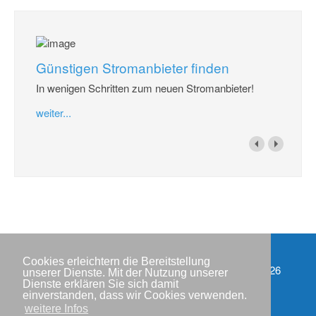
Günstigen Stromanbieter finden
In wenigen Schritten zum neuen Stromanbieter!
weiter...
Cookies erleichtern die Bereitstellung
Impressum
Copyright © IWR 2026
unserer Dienste. Mit der Nutzung unserer
Dienste erklären Sie sich damit
Datenschutzerklärung
einverstanden, dass wir Cookies verwenden.
weitere Infos
Kontakt