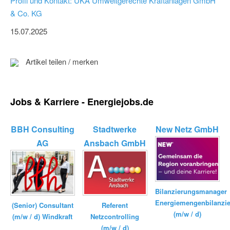
Profil und Kontakt: UKA Umweltgerechte Kraftanlagen GmbH
& Co. KG
15.07.2025
Artikel teilen / merken
Jobs & Karriere - Energiejobs.de
BBH Consulting
Stadtwerke
New Netz GmbH
AG
Ansbach GmbH
Bilanzierungsmanager
Energiemengenbilanzi
(Senior) Consultant
Referent
(m/w / d)
(m/w / d) Windkraft
Netzcontrolling
(m/w / d)