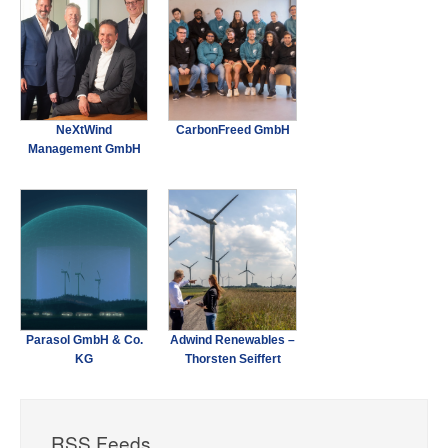
NeXtWind
CarbonFreed GmbH
Management GmbH
Parasol GmbH & Co.
Adwind Renewables –
KG
Thorsten Seiffert
RSS Feeds