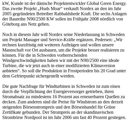
kW, Kunde ist der dänische Projektentwickler Global Green Energy.
Das zweite Projekt „Huds Moar“ verkauft Nordex an den im Jahr
2005 gegründeten Betreiber Rabbaldshede Kraft. Die sechs Anlagen
der Baureihe N90/2500 KW sollen im Frühjahr 2008 nördlich von
Göteborg ans Netz gehen.
Noch in diesem Jahr will Nordex seine Niederlassung in Schweden
um Projekt Manager und Service-Kräfte ergänzen. Pedersen: „Wir
rechnen kurzfristig mit weiteren Aufträgen und wollen unsere
Mannschaft vor Ort ausbauen, um die Projekte besser realisieren zu
können. Für die in Schweden vorherrschenden
Windgeschwindigkeiten haben wir mit der N90/2500 eine ideale
Turbine, die wir jetzt auch in einer modifizierten Klimaversion
anbieten“. So soll die Produktion in Frostperioden bis 20 Grad unter
dem Gefrierpunkt sichergestellt werden.
Die gute Nachfrage für Windturbinen in Schweden ist zum einen
durch die Verpflichtung der Energieversorger getrieben, ihren
Stromabsatz zu mindestens 16 Prozent aus erneuerbaren Quellen zu
decken. Zum anderen sind die Preise für Windstrom an den derzeit
steigenden Börsenstrompreis und den Börsenhandel für Grüne
Zertifikate gebunden. Der Strompreis an der skandinavischen
Strombörse Nordpool ist im Jahr 2006 um fast 40 Prozent gestiegen.