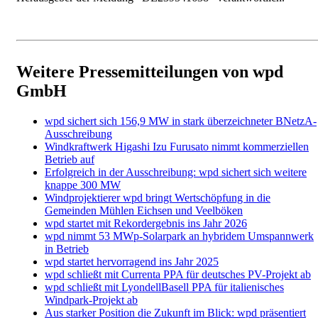
Weitere Pressemitteilungen von wpd
GmbH
wpd sichert sich 156,9 MW in stark überzeichneter BNetzA-
Ausschreibung
Windkraftwerk Higashi Izu Furusato nimmt kommerziellen
Betrieb auf
Erfolgreich in der Ausschreibung: wpd sichert sich weitere
knappe 300 MW
Windprojektierer wpd bringt Wertschöpfung in die
Gemeinden Mühlen Eichsen und Veelböken
wpd startet mit Rekordergebnis ins Jahr 2026
wpd nimmt 53 MWp-Solarpark an hybridem Umspannwerk
in Betrieb
wpd startet hervorragend ins Jahr 2025
wpd schließt mit Currenta PPA für deutsches PV-Projekt ab
wpd schließt mit LyondellBasell PPA für italienisches
Windpark-Projekt ab
Aus starker Position die Zukunft im Blick: wpd präsentiert