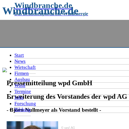
Windbranche.de
Windbranche.de
Das Branchenportal zur Windenergie
Das Branchenportal rund um die
Windenergie
Start
News
Wirtschaft
Firmen
Ausbau
Pressemitteilung wpd GmbH
Wind
Termine
Erweiterung des Vorstandes der wpd AG
Jobs
Forschung
- Björn Nullmeyer als Vorstand bestellt -
Bildung
© wpd AG