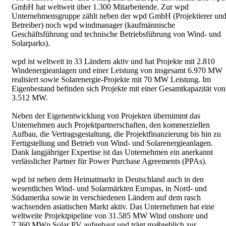
GmbH hat weltweit über 1.300 Mitarbeitende. Zur wpd
Unternehmensgruppe zählt neben der wpd GmbH (Projektierer un
Betreiber) noch wpd windmanager (kaufmännische
Geschäftsführung und technische Betriebsführung von Wind- und
Solarparks).
wpd ist weltweit in 33 Ländern aktiv und hat Projekte mit 2.810
Windenergieanlagen und einer Leistung von insgesamt 6.970 MW
realisiert sowie Solarenergie-Projekte mit 70 MW Leistung. Im
Eigenbestand befinden sich Projekte mit einer Gesamtkapazität von
3.512 MW.
Neben der Eigenentwicklung von Projekten übernimmt das
Unternehmen auch Projektpartnerschaften, den kommerziellen
Aufbau, die Vertragsgestaltung, die Projektfinanzierung bis hin zu
Fertigstellung und Betrieb von Wind- und Solarenergieanlagen.
Dank langjähriger Expertise ist das Unternehmen ein anerkannt
verlässlicher Partner für Power Purchase Agreements (PPAs).
wpd ist neben dem Heimatmarkt in Deutschland auch in den
wesentlichen Wind- und Solarmärkten Europas, in Nord- und
Südamerika sowie in verschiedenen Ländern auf dem rasch
wachsenden asiatischen Markt aktiv. Das Unternehmen hat eine
weltweite Projektpipeline von 31.585 MW Wind onshore und
7.360 MWp Solar PV aufgebaut und trägt maßgeblich zur