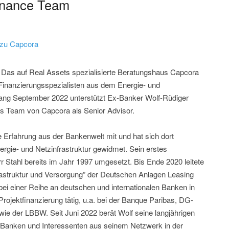
Finance Team
 zu Capcora
- Das auf Real Assets spezialisierte Beratungshaus Capcora
n Finanzierungsspezialisten aus dem Energie- und
nfang September 2022 unterstützt Ex-Banker Wolf-Rüdiger
s Team von Capcora als Senior Advisor.
 Erfahrung aus der Bankenwelt mit und hat sich dort
rgie- und Netzinfrastruktur gewidmet. Sein erstes
r Stahl bereits im Jahr 1997 umgesetzt. Bis Ende 2020 leitete
rastruktur und Versorgung” der Deutschen Anlagen Leasing
 bei einer Reihe an deutschen und internationalen Banken in
rojektfinanzierung tätig, u.a. bei der Banque Paribas, DG-
ie der LBBW. Seit Juni 2022 berät Wolf seine langjährigen
r, Banken und Interessenten aus seinem Netzwerk in der