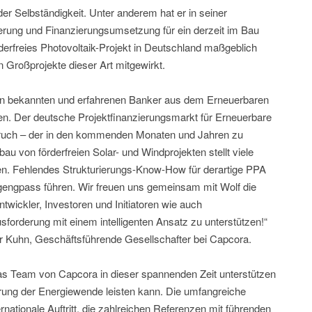
er Selbständigkeit. Unter anderem hat er in seiner
rierung und Finanzierungsumsetzung für ein derzeit im Bau
derfreies Photovoltaik-Projekt in Deutschland maßgeblich
n Großprojekte dieser Art mitgewirkt.
inen bekannten und erfahrenen Banker aus dem Erneuerbaren
nen. Der deutsche Projektfinanzierungsmarkt für Erneuerbare
bruch – der in den kommenden Monaten und Jahren zu
u von förderfreien Solar- und Windprojekten stellt viele
n. Fehlendes Strukturierungs-Know-How für derartige PPA
gengpass führen. Wir freuen uns gemeinsam mit Wolf die
twickler, Investoren und Initiatoren wie auch
usforderung mit einem intelligenten Ansatz zu unterstützen!“
 Kuhn, Geschäftsführende Gesellschafter bei Capcora.
das Team von Capcora in dieser spannenden Zeit unterstützen
rung der Energiewende leisten kann. Die umfangreiche
ernationale Auftritt, die zahlreichen Referenzen mit führenden