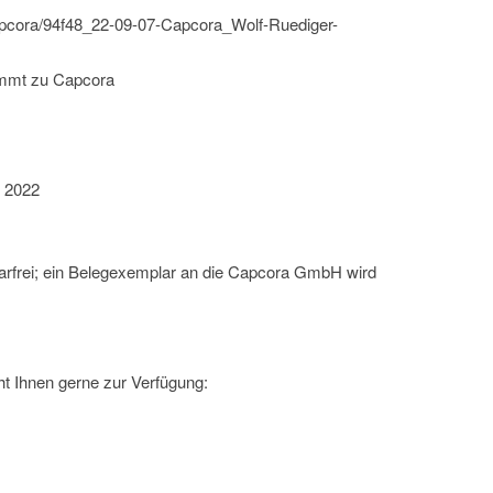
capcora/94f48_22-09-07-Capcora_Wolf-Ruediger-
ommt zu Capcora
r 2022
arfrei; ein Belegexemplar an die Capcora GmbH wird
t Ihnen gerne zur Verfügung: