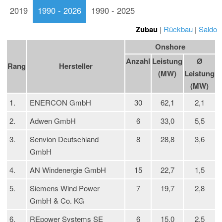
2019
1990 - 2026
1990 - 2025
Zubau
|
Rückbau
|
Saldo
Onshore
Anzahl
Leistung
Ø
Rang
Hersteller
(MW)
Leistung
(MW)
1.
ENERCON GmbH
30
62,1
2,1
2.
Adwen GmbH
6
33,0
5,5
3.
Senvion Deutschland
8
28,8
3,6
GmbH
4.
AN Windenergie GmbH
15
22,7
1,5
5.
Siemens Wind Power
7
19,7
2,8
GmbH & Co. KG
6.
REpower Systems SE
6
15,0
2,5