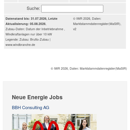
Suche:
Datenstand bis: 31.07.2026, Letzte
© IWR 2026, Daten:
Aktualisierung: 05.08.2026
,
Marktstammdatenregister(MaStR),
Zubau-Daten: Datum der Inbetriebnahme ,
v2
Windkraftanlagen nur über 10 kW
Legende: Zubau: Brutto-Zubau |
www.windbranche.de
© IWR 2026, Daten: Marktstammdatenregister(MaStR)
Neue Energie Jobs
BBH Consulting AG