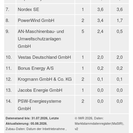
7.
Nordex SE
1
3,6
3,6
8.
PowerWind GmbH
2
3,4
1,7
9.
AN-Maschinenbau- und
5
2,4
0,5
Umweltschutzanlagen
GmbH
10.
Vestas Deutschland GmbH
1
2,0
2,0
11.
Bonus Energy A/S
1
0,2
0,2
12.
Krogmann GmbH & Co. KG
2
0,1
0,1
13.
Jacobs Energie GmbH
1
0,0
0,0
14.
PSW-Energiesysteme
2
0,0
0,0
GmbH
Datenstand bis: 31.07.2026, Letzte
© IWR 2026, Daten:
Aktualisierung: 05.08.2026
,
Marktstammdatenregister(MaStR),
Zubau-Daten: Datum der Inbetriebnahme ,
v2