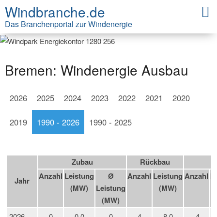
Windbranche.de
Das Branchenportal zur Windenergie
Bremen: Windenergie Ausbau
2026
2025
2024
2023
2022
2021
2020
2019
1990 - 2026
1990 - 2025
Zubau
Rückbau
Anzahl
Leistung
Ø
Anzahl
Leistung
Anzahl
L
Jahr
(MW)
Leistung
(MW)
(MW)
2026
0
0,0
0
4
8,0
-4