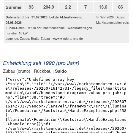
93
204,9
2,2
7
13,6
86
Summe
Datenstand bis: 31.07.2026, Letzte Aktualisierung:
© IWR 2026, Daten:
05.08.2026
,
Marktstammdatenregister
Zubau-Daten: Datum der Inbetriebnahme , Windkraftanlagen
nur über 10 kW
Legende: Zubau: Brutto-Zubau | www.windbranche.de
Entwicklung seit 1990 (pro Jahr)
Zubau (brutto)
|
Rückbau
|
Saldo