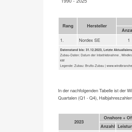
1990 - 2025
Rang
Hersteller
Anza
1.
Nordex SE
1
Datenstand bis: 31.12.2023, Letzte Aktualisier
Zubau-Daten: Datum der Inbetriebnahme , Windkra
kW
Legende: Zubau: Brutto-Zubau | www.windbranch
In der nachfolgenden Tabelle ist der 
Quartalen (Q1 - Q4), Halbjahreszahlen
Onshore + Of
2023
Anzahl
Leistu