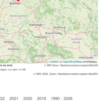
Leaflet
| ©
OpenStreetMap
contributors
 05.08.2026
,
© IWR
Daten: Marktstammdatenregister(MaStR)
nlagen nur über 10 kW
© IWR 2026, Daten: Marktstammdatenregister(MaStR)
022
2021
2020
2019
1990 - 2026