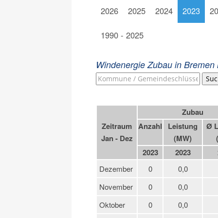
2026
2025
2024
2023
2
1990 - 2025
Windenergie Zubau in Bremen 
Suc
Zubau
Zeitraum
Anzahl
Leistung
Ø L
Jan - Dez
(MW)
2023
2023
Dezember
0
0,0
November
0
0,0
Oktober
0
0,0