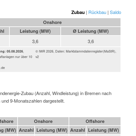
Zubau
|
Rückbau
|
Saldo
Onshore
hl
Leistung (MW)
Ø Leistung (MW)
3,6
3,6
ung: 05.08.2026
,
© IWR 2026, Daten: Marktstammdatenregister(MaStR),
ftanlagen nur über 10
v2
e.de
Windenergie-Zubau (Anzahl, Windleistung) in Bremen nach
 und 9-Monatszahlen dargestellt.
fshore
Onshore
Offshore
ng (MW)
Anzahl
Leistung (MW)
Anzahl
Leistung (MW)