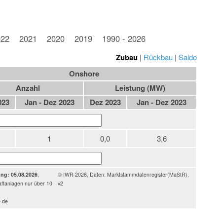
022
2021
2020
2019
1990 - 2026
Zubau
|
Rückbau
|
Saldo
Onshore
Anzahl
Leistung (MW)
023
Jan - Dez 2023
Dez 2023
Jan - Dez 2023
1
0,0
3,6
ung: 05.08.2026
,
© IWR 2026, Daten: Marktstammdatenregister(MaStR),
ftanlagen nur über 10
v2
e.de