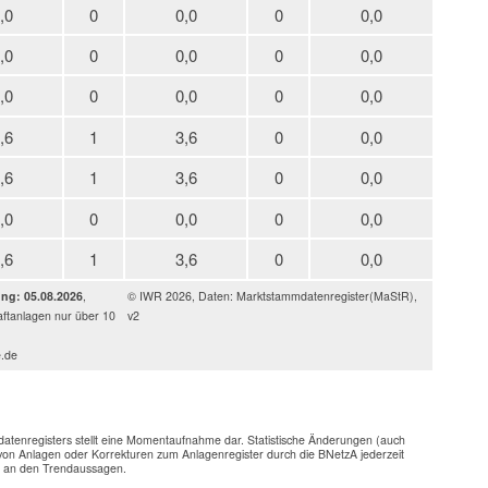
,0
0
0,0
0
0,0
,0
0
0,0
0
0,0
,0
0
0,0
0
0,0
,6
1
3,6
0
0,0
,6
1
3,6
0
0,0
,0
0
0,0
0
0,0
,6
1
3,6
0
0,0
ung: 05.08.2026
,
© IWR 2026, Daten: Marktstammdatenregister(MaStR),
ftanlagen nur über 10
v2
e.de
enregisters stellt eine Momentaufnahme dar. Statistische Änderungen (auch
on Anlagen oder Korrekturen zum Anlagenregister durch die BNetzA jederzeit
n an den Trendaussagen.