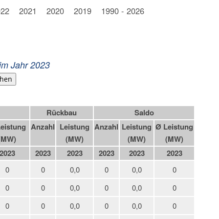
022
2021
2020
2019
1990 - 2026
im Jahr 2023
hen
Rückbau
Saldo
eistung
Anzahl
Leistung
Anzahl
Leistung
Ø Leistung
(MW)
(MW)
(MW)
(MW)
2023
2023
2023
2023
2023
2023
0
0
0,0
0
0,0
0
0
0
0,0
0
0,0
0
0
0
0,0
0
0,0
0