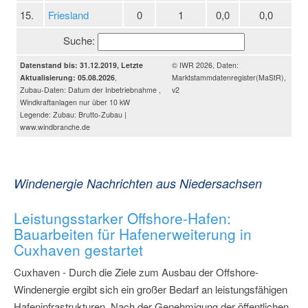
15.
Friesland
0
1
0,0
0,0
Suche:
Datenstand bis: 31.12.2019, Letzte
© IWR 2026, Daten:
Aktualisierung: 05.08.2026
,
Marktstammdatenregister(MaStR),
Zubau-Daten: Datum der Inbetriebnahme ,
v2
Windkraftanlagen nur über 10 kW
Legende: Zubau: Brutto-Zubau |
www.windbranche.de
Windenergie Nachrichten aus Niedersachsen
Leistungsstarker Offshore-Hafen:
Bauarbeiten für Hafenerweiterung in
Cuxhaven gestartet
Cuxhaven - Durch die Ziele zum Ausbau der Offshore-
Windenergie ergibt sich ein großer Bedarf an leistungsfähigen
Hafeninfrastrukturen. Nach der Genehmigung der öffentlichen