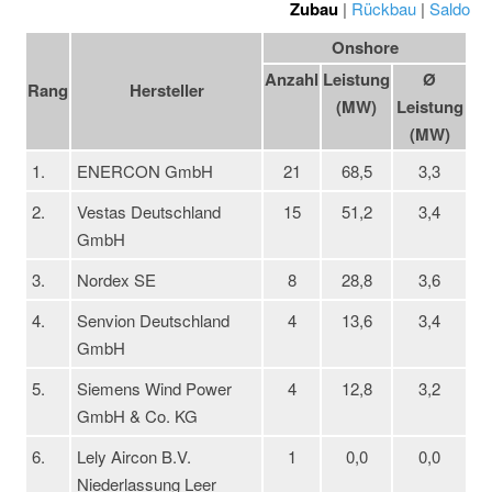
Zubau
|
Rückbau
|
Saldo
Onshore
Anzahl
Leistung
Ø
Rang
Hersteller
(MW)
Leistung
(MW)
1.
ENERCON GmbH
21
68,5
3,3
2.
Vestas Deutschland
15
51,2
3,4
GmbH
3.
Nordex SE
8
28,8
3,6
4.
Senvion Deutschland
4
13,6
3,4
GmbH
5.
Siemens Wind Power
4
12,8
3,2
GmbH & Co. KG
6.
Lely Aircon B.V.
1
0,0
0,0
Niederlassung Leer