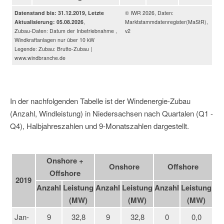
Datenstand bis: 31.12.2019, Letzte
© IWR 2026, Daten:
Aktualisierung: 05.08.2026
,
Marktstammdatenregister(MaStR),
Zubau-Daten: Datum der Inbetriebnahme ,
v2
Windkraftanlagen nur über 10 kW
Legende: Zubau: Brutto-Zubau |
www.windbranche.de
In der nachfolgenden Tabelle ist der Windenergie-Zubau
(Anzahl, Windleistung) in Niedersachsen nach Quartalen (Q1 -
Q4), Halbjahreszahlen und 9-Monatszahlen dargestellt.
Onshore +
Onshore
Offshore
Offshore
2019
Anzahl
Leistung
Anzahl
Leistung
Anzahl
Leistung
(MW)
(MW)
(MW)
Jan-
9
32,8
9
32,8
0
0,0