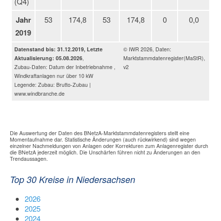
(Q4)
Jahr
53
174,8
53
174,8
0
0,0
2019
Datenstand bis: 31.12.2019, Letzte
© IWR 2026, Daten:
Aktualisierung: 05.08.2026
,
Marktstammdatenregister(MaStR),
Zubau-Daten: Datum der Inbetriebnahme ,
v2
Windkraftanlagen nur über 10 kW
Legende: Zubau: Brutto-Zubau |
www.windbranche.de
Die Auswertung der Daten des BNetzA-Marktstammdatenregisters stellt eine
Momentaufnahme dar. Statistische Änderungen (auch rückwirkend) sind wegen
einzelner Nachmeldungen von Anlagen oder Korrekturen zum Anlagenregister durch
die BNetzA jederzeit möglich. Die Unschärfen führen nicht zu Änderungen an den
Trendaussagen.
Top 30 Kreise in Niedersachsen
2026
2025
2024