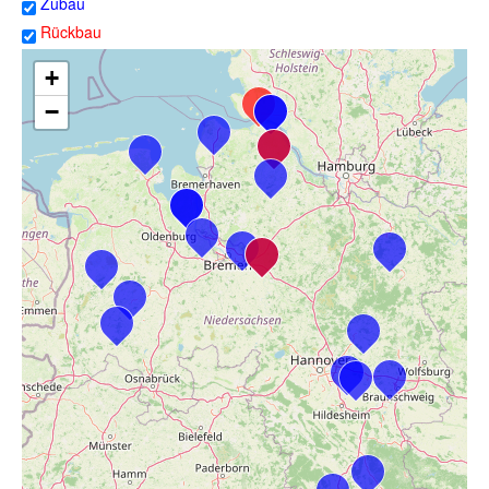
Zubau
Rückbau
+
−