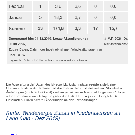
Februar
1
3,6
3,6
0
0,0
1
Januar
5
18,3
3,7
0
0,0
5
53
174,8
3,3
17
15,7
36
Summe
Datenstand bis: 31.12.2019, Letzte Aktualisierung:
© IWR 2026, Daten:
05.08.2026
,
Marktstammdatenregi
Zubau-Daten: Datum der Inbetriebnahme , Windkraftanlagen nur
über 10 kW
Legende: Zubau: Brutto-Zubau | www.windbranche.de
Die Auswertung der Daten des BNetzA-Marktstammdatenregisters stellt eine
Momentaufnahme dar. Kriterium ist das Datum der
Inbetriebnahme
. Statistische
Änderungen (auch rückwirkend) sind wegen einzelner Nachmeldungen von Anlagen
oder Korrekturen zum Anlagenregister durch die BNetzA jederzeit möglich. Die
Unschärfen führen nicht zu Änderungen an den Trendaussagen.
Karte: Windenergie Zubau in Niedersachsen an
Land (Jan - Dez 2019)