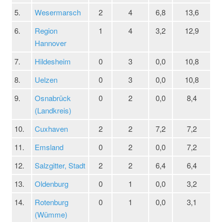
5.
Wesermarsch
2
4
6,8
13,6
6.
Region
1
4
3,2
12,9
Hannover
7.
Hildesheim
0
3
0,0
10,8
8.
Uelzen
0
3
0,0
10,8
9.
Osnabrück
0
2
0,0
8,4
(Landkreis)
10.
Cuxhaven
2
2
7,2
7,2
11.
Emsland
0
2
0,0
7,2
12.
Salzgitter, Stadt
2
2
6,4
6,4
13.
Oldenburg
0
1
0,0
3,2
14.
Rotenburg
0
1
0,0
3,1
(Wümme)