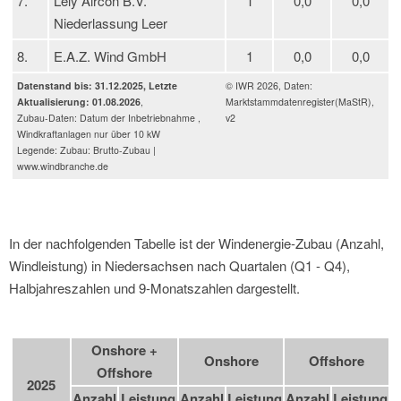
7.
Lely Aircon B.V.
1
0,0
0,0
Niederlassung Leer
8.
E.A.Z. Wind GmbH
1
0,0
0,0
Datenstand bis: 31.12.2025, Letzte
© IWR 2026, Daten:
Aktualisierung: 01.08.2026
,
Marktstammdatenregister(MaStR),
Zubau-Daten: Datum der Inbetriebnahme ,
v2
Windkraftanlagen nur über 10 kW
Legende: Zubau: Brutto-Zubau |
www.windbranche.de
In der nachfolgenden Tabelle ist der Windenergie-Zubau (Anzahl,
Windleistung) in Niedersachsen nach Quartalen (Q1 - Q4),
Halbjahreszahlen und 9-Monatszahlen dargestellt.
Onshore +
Onshore
Offshore
Offshore
2025
Anzahl
Leistung
Anzahl
Leistung
Anzahl
Leistung