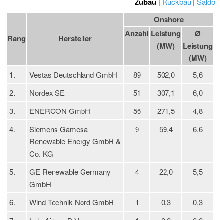
Zubau
|
Rückbau
|
Saldo
Onshore
Anzahl
Leistung
Ø
Rang
Hersteller
(MW)
Leistung
(MW)
1.
Vestas Deutschland GmbH
89
502,0
5,6
2.
Nordex SE
51
307,1
6,0
3.
ENERCON GmbH
56
271,5
4,8
4.
Siemens Gamesa
9
59,4
6,6
Renewable Energy GmbH &
Co. KG
5.
GE Renewable Germany
4
22,0
5,5
GmbH
6.
Wind Technik Nord GmbH
1
0,3
0,3