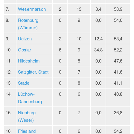
7.
Wesermarsch
2
13
8,4
58,9
8.
Rotenburg
0
9
0,0
54,0
(Wümme)
9.
Uelzen
2
10
12,4
53,4
10.
Goslar
6
9
34,8
52,2
11.
Hildesheim
0
8
0,0
47,6
12.
Salzgitter, Stadt
0
7
0,0
41,6
13.
Stade
0
8
0,0
41,1
14.
Lüchow-
0
6
0,0
40,8
Dannenberg
15.
Nienburg
0
7
0,0
36,8
(Weser)
16.
Friesland
0
6
0,0
34,2