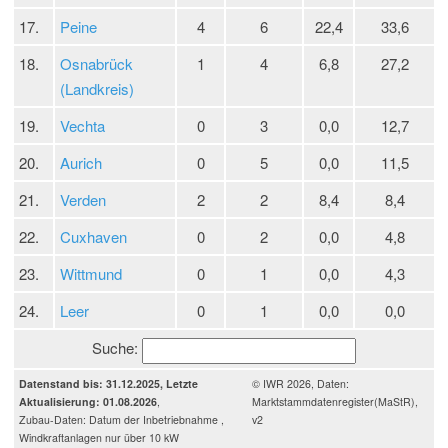
17.
Peine
4
6
22,4
33,6
18.
Osnabrück
1
4
6,8
27,2
(Landkreis)
19.
Vechta
0
3
0,0
12,7
20.
Aurich
0
5
0,0
11,5
21.
Verden
2
2
8,4
8,4
22.
Cuxhaven
0
2
0,0
4,8
23.
Wittmund
0
1
0,0
4,3
24.
Leer
0
1
0,0
0,0
Suche:
Datenstand bis: 31.12.2025, Letzte
© IWR 2026, Daten:
Aktualisierung: 01.08.2026
,
Marktstammdatenregister(MaStR),
Zubau-Daten: Datum der Inbetriebnahme ,
v2
Windkraftanlagen nur über 10 kW