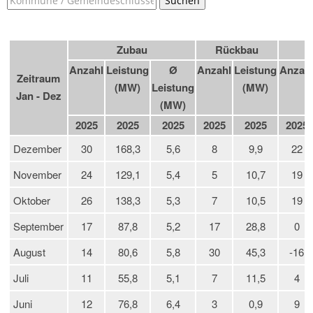
Suchen
Zubau
Rückbau
Anzahl
Leistung
Ø
Anzahl
Leistung
Anzah
Zeitraum
(MW)
Leistung
(MW)
Jan - Dez
(MW)
2025
2025
2025
2025
2025
2025
Dezember
30
168,3
5,6
8
9,9
22
November
24
129,1
5,4
5
10,7
19
Oktober
26
138,3
5,3
7
10,5
19
September
17
87,8
5,2
17
28,8
0
August
14
80,6
5,8
30
45,3
-16
Juli
11
55,8
5,1
7
11,5
4
Juni
12
76,8
6,4
3
0,9
9