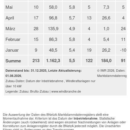
Mai
10
58,0
5,8
5
7,3
5
April
17
96,8
5,7
13
26,6
4
März
28
135,9
4,9
4
1,0
24
Februar
15
86,3
5,8
4
5,4
11
Januar
9
48,5
5,4
19
26,2
-10
213
1.162,3
5,5
122
184,0
91
Summe
Datenstand bis: 31.12.2025, Letzte Aktualisierung:
© IWR 2026, Daten:
01.08.2026
,
Marktstammdatenregist
Zubau-Daten: Datum der Inbetriebnahme , Windkraftanlagen nur
über 10 kW
Legende: Zubau: Brutto-Zubau | www.windbranche.de
Die Auswertung der Daten des BNetzA-Marktstammdatenregisters stellt eine
Momentaufnahme dar. Kriterium ist das Datum der
Inbetriebnahme
. Statistische
Änderungen (auch rückwirkend) sind wegen einzelner Nachmeldungen von Anlagen oder
Korrekturen zum Anlagenregister durch die BNetzA jederzeit möglich. Die Unschärfen
führen nicht zu Änderungen an den Trendaussagen.