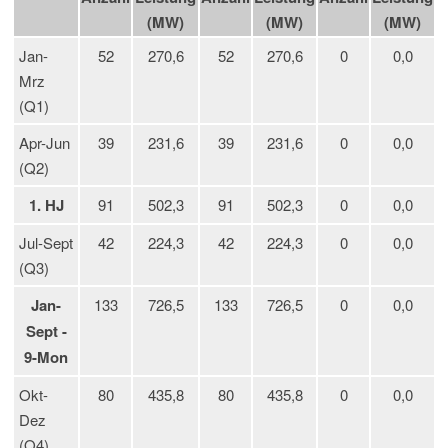
(MW)
(MW)
(MW)
Jan-
52
270,6
52
270,6
0
0,0
Mrz
(Q1)
Apr-Jun
39
231,6
39
231,6
0
0,0
(Q2)
1. HJ
91
502,3
91
502,3
0
0,0
Jul-Sept
42
224,3
42
224,3
0
0,0
(Q3)
Jan-
133
726,5
133
726,5
0
0,0
Sept -
9-Mon
Okt-
80
435,8
80
435,8
0
0,0
Dez
(Q4)