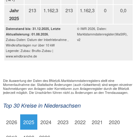
Jahr
213
1.162,3
213
1.162,3
0
0,0
2025
Datenstand bis: 31.12.2025, Letzte
© IWR 2026, Daten:
Aktualisierung: 01.08.2026
,
Marktstammdatenregister(MaStR),
Zubau-Daten: Datum der Inbetriebnahme ,
v2
Windkraftanlagen nur über 10 kW
Legende: Zubau: Brutto-Zubau |
www.windbranche.de
Die Auswertung der Daten des BNetzA-Marktstammdatenregisters stellt eine
Momentaufnahme dar. Statistische Änderungen (auch rückwirkend) sind wegen einzelner
Nachmeldungen von Anlagen oder Korrekturen zum Anlagenregister durch die BNetzA
jederzeit möglich. Die Unschärfen führen nicht zu Änderungen an den Trendaussagen.
Top 30 Kreise in Niedersachsen
2026
2025
2024
2023
2022
2021
2020