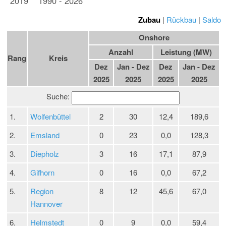
2019
1990 - 2026
Zubau
|
Rückbau
|
Saldo
Onshore
Anzahl
Leistung (MW)
Rang
Kreis
Dez
Jan - Dez
Dez
Jan - Dez
2025
2025
2025
2025
Suche:
1.
Wolfenbüttel
2
30
12,4
189,6
2.
Emsland
0
23
0,0
128,3
3.
Diepholz
3
16
17,1
87,9
4.
Gifhorn
0
16
0,0
67,2
5.
Region
8
12
45,6
67,0
Hannover
6.
Helmstedt
0
9
0,0
59,4